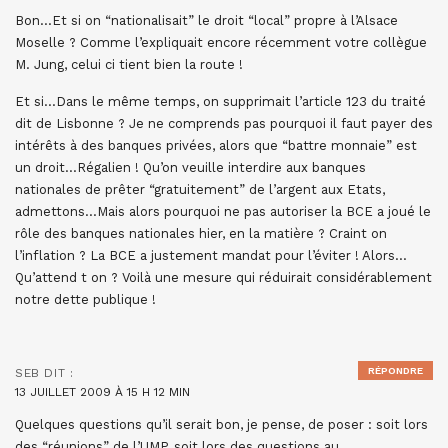
Bon…Et si on “nationalisait” le droit “local” propre à l’Alsace
Moselle ? Comme l’expliquait encore récemment votre collègue
M. Jung, celui ci tient bien la route !
Et si…Dans le même temps, on supprimait l’article 123 du traité
dit de Lisbonne ? Je ne comprends pas pourquoi il faut payer des
intérêts à des banques privées, alors que “battre monnaie” est
un droit…Régalien ! Qu’on veuille interdire aux banques
nationales de prêter “gratuitement” de l’argent aux Etats,
admettons…Mais alors pourquoi ne pas autoriser la BCE a joué le
rôle des banques nationales hier, en la matière ? Craint on
l’inflation ? La BCE a justement mandat pour l’éviter ! Alors…
Qu’attend t on ? Voilà une mesure qui réduirait considérablement
notre dette publique !
RÉPONDRE
SEB
DIT :
13 JUILLET 2009 À 15 H 12 MIN
Quelques questions qu’il serait bon, je pense, de poser : soit lors
des “réunions” de l’UMP, soit lors des questions au