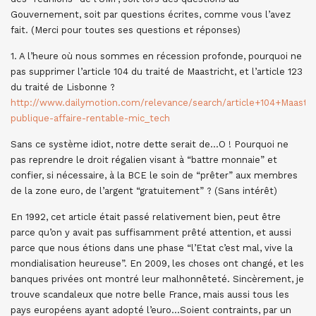
Gouvernement, soit par questions écrites, comme vous l’avez
fait. (Merci pour toutes ses questions et réponses)
1. A l’heure où nous sommes en récession profonde, pourquoi ne
pas supprimer l’article 104 du traité de Maastricht, et l’article 123
du traité de Lisbonne ?
http://www.dailymotion.com/relevance/search/article+104+Maastri
publique-affaire-rentable-mic_tech
Sans ce système idiot, notre dette serait de…O ! Pourquoi ne
pas reprendre le droit régalien visant à “battre monnaie” et
confier, si nécessaire, à la BCE le soin de “prêter” aux membres
de la zone euro, de l’argent “gratuitement” ? (Sans intérêt)
En 1992, cet article était passé relativement bien, peut être
parce qu’on y avait pas suffisamment prêté attention, et aussi
parce que nous étions dans une phase “l’Etat c’est mal, vive la
mondialisation heureuse”. En 2009, les choses ont changé, et les
banques privées ont montré leur malhonnêteté. Sincèrement, je
trouve scandaleux que notre belle France, mais aussi tous les
pays européens ayant adopté l’euro…Soient contraints, par un