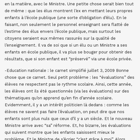
en la matière, avec le Ministre. Une petite chose serait bien tout
de même : que les élus montrent l’ex en mettant leurs propres
enfants à l’école publique (une sorte d’obligation d’élu). En le
faisant, non seulement le personnel enseignant sera flatté de
l’estime des élus envers l’école publique, mais surtout les
citoyens seraient eux mêmes rassurés sur la qualité de
l’enseignement. Il va de soi que si un élu ou un Ministre a ses
enfants en école publique, il va plus se bouger pour obtenir des
résultats, que si son enfant est “préservé” via une école privée.
-Education nationale : le carnet simplifié juillet 3, 2009 Bonne
chose que ce carnet. Seul petit problème : les “évaluations” des
élèves ne respectent pas le rythme scolaire. Ainsi, cette année,
les élèves ont ils été questionnés (via les évaluations) sur des
thématiques qu’on apprend qu’en fin d’année scolaire.
Evidemment, il y a un intérêt politicien là dedans : comme les
élèves ne savent pas faire l’évaluation, on peut dire que nos
enfants sont plus nuls que ceux d’il y a un siècle. Et le nouveau
Ministre arrive avec “sa” réforme. Et, ho bizarre, les évaluations
qui suivent montre que les enfants saisissent mieux le
problème. Et le Ministre de s’écrier “c’est grâce à moi”. Alors