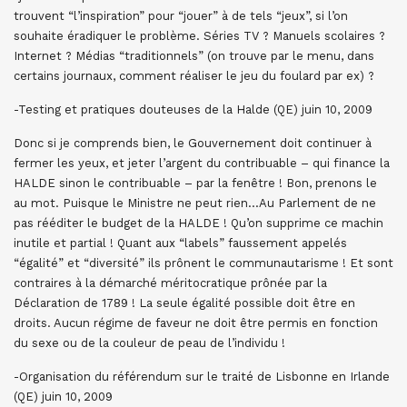
trouvent “l’inspiration” pour “jouer” à de tels “jeux”, si l’on
souhaite éradiquer le problème. Séries TV ? Manuels scolaires ?
Internet ? Médias “traditionnels” (on trouve par le menu, dans
certains journaux, comment réaliser le jeu du foulard par ex) ?
-Testing et pratiques douteuses de la Halde (QE) juin 10, 2009
Donc si je comprends bien, le Gouvernement doit continuer à
fermer les yeux, et jeter l’argent du contribuable – qui finance la
HALDE sinon le contribuable – par la fenêtre ! Bon, prenons le
au mot. Puisque le Ministre ne peut rien…Au Parlement de ne
pas rééditer le budget de la HALDE ! Qu’on supprime ce machin
inutile et partial ! Quant aux “labels” faussement appelés
“égalité” et “diversité” ils prônent le communautarisme ! Et sont
contraires à la démarché méritocratique prônée par la
Déclaration de 1789 ! La seule égalité possible doit être en
droits. Aucun régime de faveur ne doit être permis en fonction
du sexe ou de la couleur de peau de l’individu !
-Organisation du référendum sur le traité de Lisbonne en Irlande
(QE) juin 10, 2009