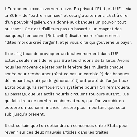
L’Europe est excessivement naive. En privant l’Etat, et l’UE – via
la BCE – de “battre monnaie” et cela gratuitement, c’est à dire
d’un pouvoir régalien, on a donné aux banques un pouvoir tout
puissant ! Ce n’est d’ailleurs pas un hasard si un magnat des
banques, bien connu (Rotschild) disait encore récemment :
“dites moi qui créé l’argent, et je vous dirai qui gouverne le pays”.
Il ne s’agit pas de provoquer un bouleversement dans l’UE
actuel, seulement de ne pas être les dindons de la farce. Avons
nous les moyens de jeter par la fenêtre des milliards chaque
année pour rembourser (n’est ce pas un comble ?) des banques
délinquantes, qui (quelle générosité !) ont prété de l’argent aux
Etats pour qu’ils renflouent un système pourri ! On remarquera,
au passage, que les actifs pourris circulent toujours autant….Ce
qui fait dire à de nombreux observateurs, que l’on va subir en
octobre un tsunami financier encore plus important que celui
subi jusqu’à présent.
Il est certain que l’on obtiendra un consensus entre Etats pour
revenir sur ces deux mauvais articles dans les traités