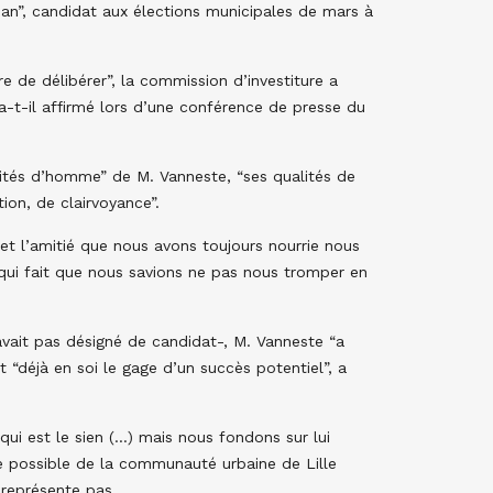
tian”, candidat aux élections municipales de mars à
re de délibérer”, la commission d’investiture a
 a-t-il affirmé lors d’une conférence de presse du
alités d’homme” de M. Vanneste, “ses qualités de
ion, de clairvoyance”.
i et l’amitié que nous avons toujours nourrie nous
 qui fait que nous savions ne pas nous tromper en
avait pas désigné de candidat-, M. Vanneste “a
st “déjà en soi le gage d’un succès potentiel”, a
qui est le sien (…) mais nous fondons sur lui
e possible de la communauté urbaine de Lille
 représente pas.