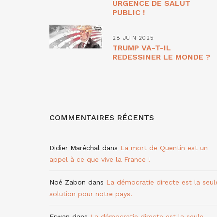
URGENCE DE SALUT
PUBLIC !
28 JUIN 2025
TRUMP VA-T-IL
REDESSINER LE MONDE ?
COMMENTAIRES RÉCENTS
Didier Maréchal
dans
La mort de Quentin est un
appel à ce que vive la France !
Noé Zabon
dans
La démocratie directe est la seul
solution pour notre pays.
Erwan
dans
La démocratie directe est la seule