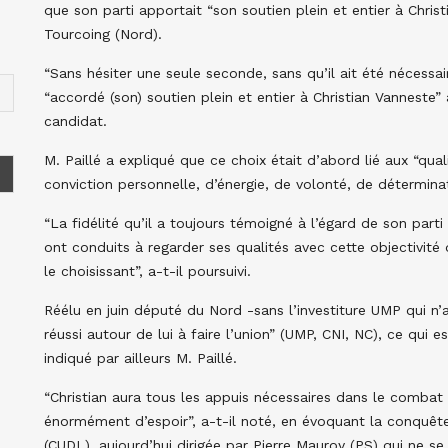
que son parti apportait “son soutien plein et entier à Chris
Tourcoing (Nord).
“Sans hésiter une seule seconde, sans qu’il ait été nécessai
“accordé (son) soutien plein et entier à Christian Vanneste”
candidat.
M. Paillé a expliqué que ce choix était d’abord lié aux “qu
conviction personnelle, d’énergie, de volonté, de déterminat
“La fidélité qu’il a toujours témoigné à l’égard de son part
ont conduits à regarder ses qualités avec cette objectivité
le choisissant”, a-t-il poursuivi.
Réélu en juin député du Nord -sans l’investiture UMP qui n’
réussi autour de lui à faire l’union” (UMP, CNI, NC), ce qui e
indiqué par ailleurs M. Paillé.
“Christian aura tous les appuis nécessaires dans le combat 
énormément d’espoir”, a-t-il noté, en évoquant la conquêt
(CUDL), aujourd’hui dirigée par Pierre Mauroy (PS) qui ne se