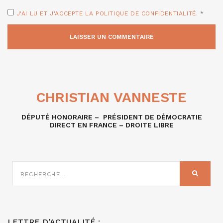
J'AI LU ET J'ACCEPTE LA POLITIQUE DE CONFIDENTIALITÉ.
*
CHRISTIAN VANNESTE
DÉPUTÉ HONORAIRE – PRÉSIDENT DE DÉMOCRATIE
DIRECT EN FRANCE – DROITE LIBRE
RECHERCHE
SUR
RECHER
:
LETTRE D’ACTUALITÉ :