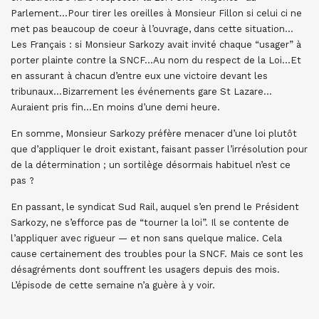
Parlement…Pour tirer les oreilles à Monsieur Fillon si celui ci ne
met pas beaucoup de coeur à l’ouvrage, dans cette situation…
Les Français : si Monsieur Sarkozy avait invité chaque “usager” à
porter plainte contre la SNCF…Au nom du respect de la Loi…Et
en assurant à chacun d’entre eux une victoire devant les
tribunaux…Bizarrement les événements gare St Lazare…
Auraient pris fin…En moins d’une demi heure.
En somme, Monsieur Sarkozy préfère menacer d’une loi plutôt
que d’appliquer le droit existant, faisant passer l’irrésolution pour
de la détermination ; un sortilège désormais habituel n’est ce
pas ?
En passant, le syndicat Sud Rail, auquel s’en prend le Président
Sarkozy, ne s’efforce pas de “tourner la loi”. Il se contente de
l’appliquer avec rigueur — et non sans quelque malice. Cela
cause certainement des troubles pour la SNCF. Mais ce sont les
désagréments dont souffrent les usagers depuis des mois.
L’épisode de cette semaine n’a guère à y voir.