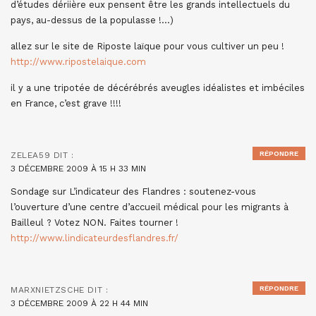
d’études dériière eux pensent être les grands intellectuels du
pays, au-dessus de la populasse !…)
allez sur le site de Riposte laïque pour vous cultiver un peu !
http://www.ripostelaique.com
il y a une tripotée de décérébrés aveugles idéalistes et imbéciles
en France, c’est grave !!!!
RÉPONDRE
ZELEA59
DIT :
3 DÉCEMBRE 2009 À 15 H 33 MIN
Sondage sur L’indicateur des Flandres : soutenez-vous
l’ouverture d’une centre d’accueil médical pour les migrants à
Bailleul ? Votez NON. Faites tourner !
http://www.lindicateurdesflandres.fr/
RÉPONDRE
MARXNIETZSCHE
DIT :
3 DÉCEMBRE 2009 À 22 H 44 MIN