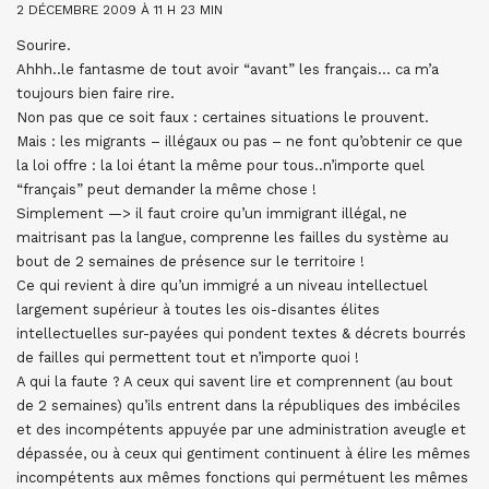
2 DÉCEMBRE 2009 À 11 H 23 MIN
Sourire.
Ahhh..le fantasme de tout avoir “avant” les français… ca m’a
toujours bien faire rire.
Non pas que ce soit faux : certaines situations le prouvent.
Mais : les migrants – illégaux ou pas – ne font qu’obtenir ce que
la loi offre : la loi étant la même pour tous..n’importe quel
“français” peut demander la même chose !
Simplement —> il faut croire qu’un immigrant illégal, ne
maitrisant pas la langue, comprenne les failles du système au
bout de 2 semaines de présence sur le territoire !
Ce qui revient à dire qu’un immigré a un niveau intellectuel
largement supérieur à toutes les ois-disantes élites
intellectuelles sur-payées qui pondent textes & décrets bourrés
de failles qui permettent tout et n’importe quoi !
A qui la faute ? A ceux qui savent lire et comprennent (au bout
de 2 semaines) qu’ils entrent dans la républiques des imbéciles
et des incompétents appuyée par une administration aveugle et
dépassée, ou à ceux qui gentiment continuent à élire les mêmes
incompétents aux mêmes fonctions qui permétuent les mêmes