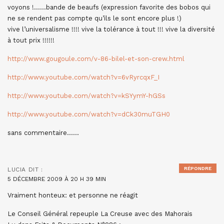
voyons !……bande de beaufs (expression favorite des bobos qui
ne se rendent pas compte qu’ils le sont encore plus !)
vive l’universalisme !!!! vive la tolérance à tout !!! vive la diversité
à tout prix !!!!!!
http://www.gougoule.com/v-86-bilel-et-son-crew.html
http://www.youtube.com/watch?v=6vRyrcqxF_I
http://www.youtube.com/watch?v=kSYymY-hGSs
http://www.youtube.com/watch?v=dCk30muTGH0
sans commentaire……
RÉPONDRE
LUCIA
DIT :
5 DÉCEMBRE 2009 À 20 H 39 MIN
Vraiment honteux: et personne ne réagit
Le Conseil Général repeuple La Creuse avec des Mahorais