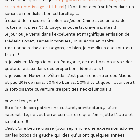
rates-du-metissage-et-l.html
), l’abolition des frontières dans un
souci de mondialisation culturelle,…..
à quand des maisons à colombages en Chine avec un peu de
huttes africaines ??!!!….soyons ouverts, universalistes !!!
le jour où je verrai dans l’excellente et magnifique émission de
Fréderic Lopez, Terres inconnues, un suédois en habits
traditionnels chez les Dogons, eh bien, je me dirais que tout est
foutu !!!!
si je vais en Mongolie ou en Patagonie, ce n’est pas pour voir des
quotats raciaux dans des proportions identiques !
si je vais en Nouvelle-Zélande, c’est pour rencontrer des Maoris
et pas 20% de noirs, 20% de blancs, 20% d’asiatiques,….qui serait
la soit-disante ouverture d’esprit des néo-zélandais !!!!
ouvrez les yeux !
être fier de son patrimoine culturel, architectural,….être
nationaliste, ne veut en aucun cas dire que l’on rejette l’autre et
sa culture !!!
c’est d’une bêtise crasse (pour reprendre une expression adorée
par les bobos de gauche qui, dès qu’ils ont quelques années