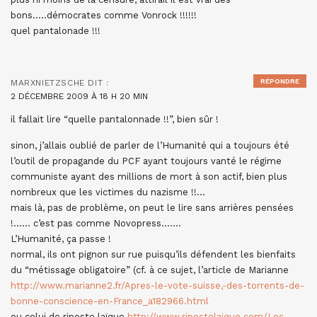
bons…..démocrates comme Vonrock !!!!!!
quel pantalonade !!!
RÉPONDRE
MARXNIETZSCHE
DIT :
2 DÉCEMBRE 2009 À 18 H 20 MIN
il fallait lire “quelle pantalonnade !!”, bien sûr !
sinon, j’allais oublié de parler de l’Humanité qui a toujours été
l’outil de propagande du PCF ayant toujours vanté le régime
communiste ayant des millions de mort à son actif, bien plus
nombreux que les victimes du nazisme !!…
mais là, pas de problème, on peut le lire sans arrières pensées
!…… c’est pas comme Novopress…….
L’Humanité, ça passe !
normal, ils ont pignon sur rue puisqu’ils défendent les bienfaits
du “métissage obligatoire” (cf. à ce sujet, l’article de Marianne
http://www.marianne2.fr/Apres-le-vote-suisse,-des-torrents-de-
bonne-conscience-en-France_a182966.html
ou celui de riposte laïque
http://www.ripostelaique.com/Les-