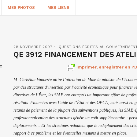
MES PHOTOS
MES LIENS
28 NOVEMBRE 2007
QUESTIONS ÉCRITES AU GOUVERNEMEN
QE 3912 FINANCEMENT DES ATELI
E
Imprimer, enregistrer en PD
M. Christian Vanneste attire l’attention de Mme la ministre de l’économie
par des structures d’insertion par l’activité économique pour financer 
directives de l’État, les SIAE ont entrepris un important effort de profe
résultats. Financées avec l’aide de l’État et des OPCA, mais aussi en gr
HERCHER
retards de paiement de la plupart des subventions publiques, les SIAE ép
professionnalisation des structures génère un coût supplémentaire : per
déplacements… Et les structures redoutent que le redéploiement des crédi
rapport à ce problème et les éventuelles mesures à mettre en place.