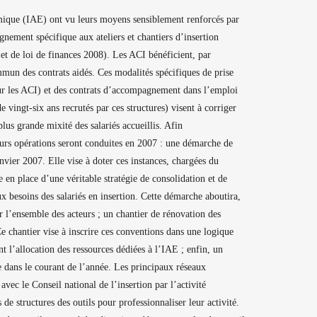
mique (IAE) ont vu leurs moyens sensiblement renforcés par
nement spécifique aux ateliers et chantiers d’insertion
et de loi de finances 2008).
Les ACI bénéficient, par
mmun des contrats aidés. Ces modalités spécifiques de prise
pour les ACI) et des contrats d’accompagnement dans l’emploi
vingt-six ans recrutés par ces structures) visent à corriger
plus grande mixité des salariés accueillis. Afin
urs opérations seront conduites en 2007 : une démarche de
vier 2007. Elle vise à doter ces instances, chargées du
 en place d’une véritable stratégie de consolidation et de
 besoins des salariés en insertion. Cette démarche aboutira,
r l’ensemble des acteurs ; un chantier de rénovation des
 chantier vise à inscrire ces conventions dans une logique
t l’allocation des ressources dédiées à l’IAE ; enfin, un
e dans le courant de l’année. Les principaux réseaux
 avec le Conseil national de l’insertion par l’activité
e structures des outils pour professionnaliser leur activité.