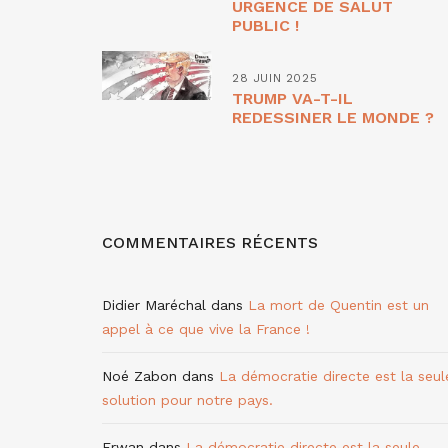
URGENCE DE SALUT
PUBLIC !
28 JUIN 2025
TRUMP VA-T-IL
REDESSINER LE MONDE ?
COMMENTAIRES RÉCENTS
Didier Maréchal
dans
La mort de Quentin est un
appel à ce que vive la France !
Noé Zabon
dans
La démocratie directe est la seul
solution pour notre pays.
Erwan
dans
La démocratie directe est la seule