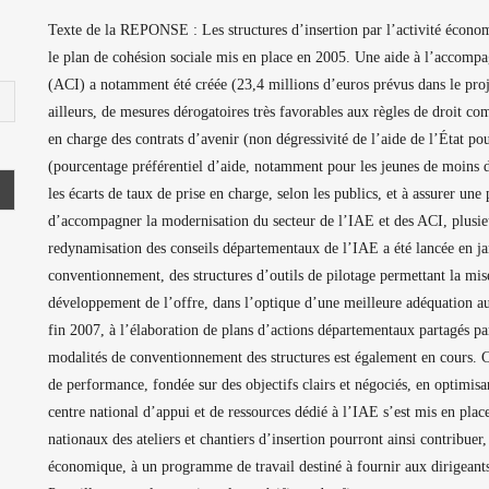
Texte de la REPONSE : Les structures d’insertion par l’activité écono
le plan de cohésion sociale mis en place en 2005. Une aide à l’accompag
(ACI) a notamment été créée (23,4 millions d’euros prévus dans le proj
ailleurs, de mesures dérogatoires très favorables aux règles de droit co
en charge des contrats d’avenir (non dégressivité de l’aide de l’État 
(pourcentage préférentiel d’aide, notamment pour les jeunes de moins de 
les écarts de taux de prise en charge, selon les publics, et à assurer une 
d’accompagner la modernisation du secteur de l’IAE et des ACI, plusie
redynamisation des conseils départementaux de l’IAE a été lancée en jan
conventionnement, des structures d’outils de pilotage permettant la mise
développement de l’offre, dans l’optique d’une meilleure adéquation aux
fin 2007, à l’élaboration de plans d’actions départementaux partagés pa
modalités de conventionnement des structures est également en cours. Ce
de performance, fondée sur des objectifs clairs et négociés, en optimisan
centre national d’appui et de ressources dédié à l’IAE s’est mis en plac
nationaux des ateliers et chantiers d’insertion pourront ainsi contribuer,
économique, à un programme de travail destiné à fournir aux dirigeants d