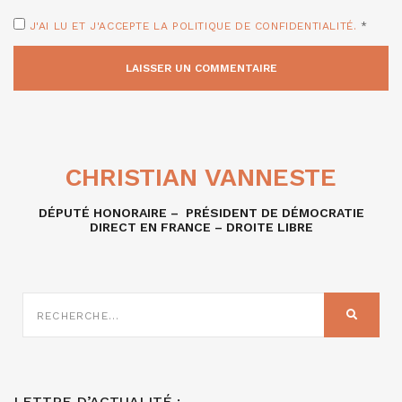
J'AI LU ET J'ACCEPTE LA POLITIQUE DE CONFIDENTIALITÉ.
*
CHRISTIAN VANNESTE
DÉPUTÉ HONORAIRE – PRÉSIDENT DE DÉMOCRATIE
DIRECT EN FRANCE – DROITE LIBRE
RECHERCHE
SUR
RECHER
:
LETTRE D’ACTUALITÉ :