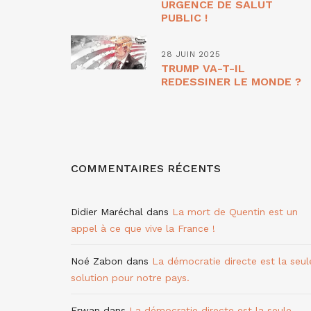
URGENCE DE SALUT
PUBLIC !
28 JUIN 2025
TRUMP VA-T-IL
REDESSINER LE MONDE ?
COMMENTAIRES RÉCENTS
Didier Maréchal
dans
La mort de Quentin est un
appel à ce que vive la France !
Noé Zabon
dans
La démocratie directe est la seul
solution pour notre pays.
Erwan
dans
La démocratie directe est la seule