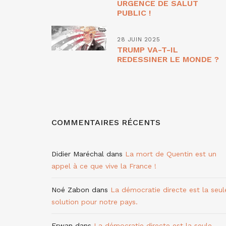
URGENCE DE SALUT
PUBLIC !
28 JUIN 2025
TRUMP VA-T-IL
REDESSINER LE MONDE ?
COMMENTAIRES RÉCENTS
Didier Maréchal
dans
La mort de Quentin est un
appel à ce que vive la France !
Noé Zabon
dans
La démocratie directe est la seul
solution pour notre pays.
Erwan
dans
La démocratie directe est la seule