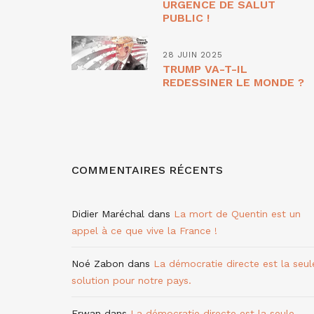
URGENCE DE SALUT
PUBLIC !
28 JUIN 2025
TRUMP VA-T-IL
REDESSINER LE MONDE ?
COMMENTAIRES RÉCENTS
Didier Maréchal
dans
La mort de Quentin est un
appel à ce que vive la France !
Noé Zabon
dans
La démocratie directe est la seul
solution pour notre pays.
Erwan
dans
La démocratie directe est la seule