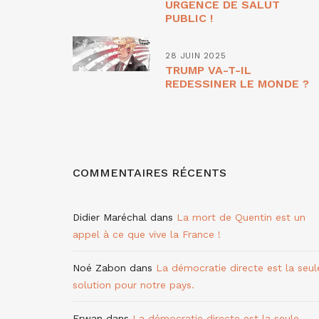
URGENCE DE SALUT
PUBLIC !
28 JUIN 2025
TRUMP VA-T-IL
REDESSINER LE MONDE ?
COMMENTAIRES RÉCENTS
Didier Maréchal
dans
La mort de Quentin est un
appel à ce que vive la France !
Noé Zabon
dans
La démocratie directe est la seul
solution pour notre pays.
Erwan
dans
La démocratie directe est la seule