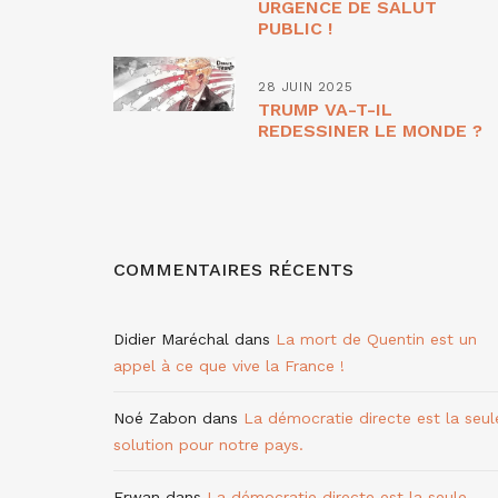
URGENCE DE SALUT
PUBLIC !
28 JUIN 2025
TRUMP VA-T-IL
REDESSINER LE MONDE ?
COMMENTAIRES RÉCENTS
Didier Maréchal
dans
La mort de Quentin est un
appel à ce que vive la France !
Noé Zabon
dans
La démocratie directe est la seul
solution pour notre pays.
Erwan
dans
La démocratie directe est la seule