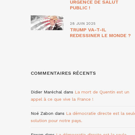
URGENCE DE SALUT
PUBLIC !
28 JUIN 2025
TRUMP VA-T-IL
REDESSINER LE MONDE ?
COMMENTAIRES RÉCENTS
Didier Maréchal
dans
La mort de Quentin est un
appel à ce que vive la France !
Noé Zabon
dans
La démocratie directe est la seul
solution pour notre pays.
Erwan
dans
La démocratie directe est la seule