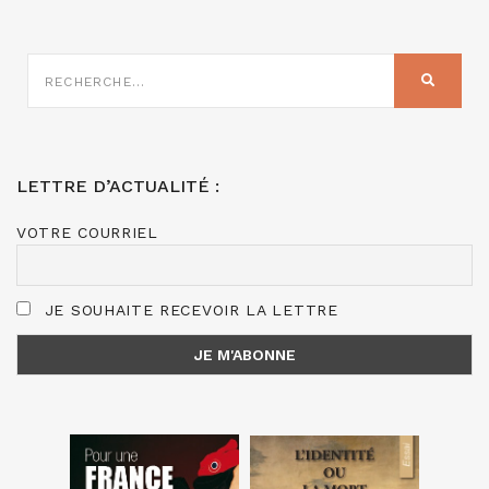
RECHERCHE
SUR
RECHER
:
LETTRE D’ACTUALITÉ :
VOTRE COURRIEL
JE SOUHAITE RECEVOIR LA LETTRE