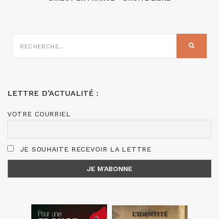
RECHERCHE
SUR
RECHER
:
LETTRE D’ACTUALITÉ :
VOTRE COURRIEL
JE SOUHAITE RECEVOIR LA LETTRE