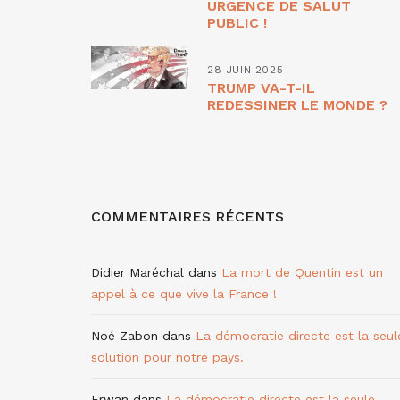
URGENCE DE SALUT
PUBLIC !
28 JUIN 2025
TRUMP VA-T-IL
REDESSINER LE MONDE ?
COMMENTAIRES RÉCENTS
Didier Maréchal
dans
La mort de Quentin est un
appel à ce que vive la France !
Noé Zabon
dans
La démocratie directe est la seul
solution pour notre pays.
Erwan
dans
La démocratie directe est la seule