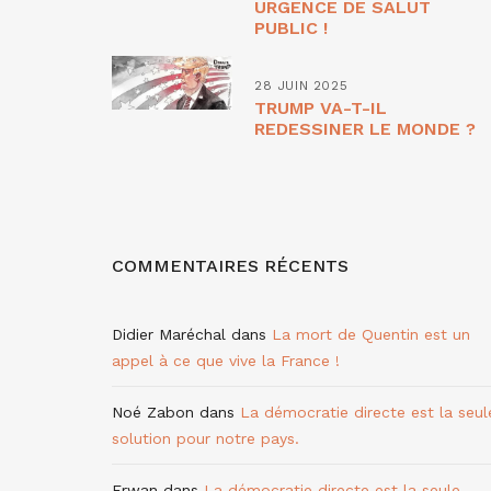
URGENCE DE SALUT
PUBLIC !
28 JUIN 2025
TRUMP VA-T-IL
REDESSINER LE MONDE ?
COMMENTAIRES RÉCENTS
Didier Maréchal
dans
La mort de Quentin est un
appel à ce que vive la France !
Noé Zabon
dans
La démocratie directe est la seul
solution pour notre pays.
Erwan
dans
La démocratie directe est la seule