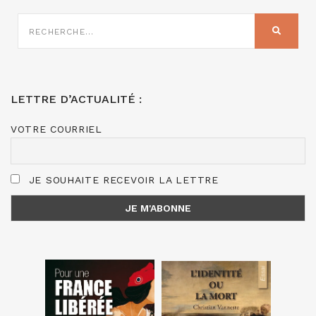
RECHERCHE
SUR
RECHER
:
LETTRE D’ACTUALITÉ :
VOTRE COURRIEL
JE SOUHAITE RECEVOIR LA LETTRE