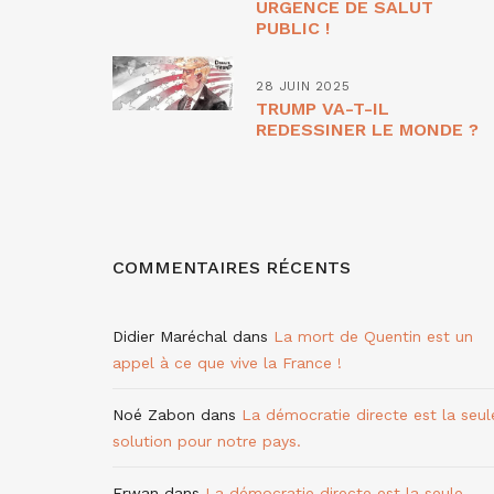
URGENCE DE SALUT
PUBLIC !
28 JUIN 2025
TRUMP VA-T-IL
REDESSINER LE MONDE ?
COMMENTAIRES RÉCENTS
Didier Maréchal
dans
La mort de Quentin est un
appel à ce que vive la France !
Noé Zabon
dans
La démocratie directe est la seul
solution pour notre pays.
Erwan
dans
La démocratie directe est la seule