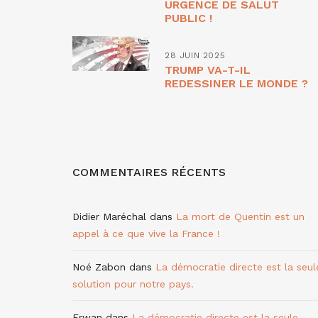
URGENCE DE SALUT
PUBLIC !
28 JUIN 2025
TRUMP VA-T-IL
REDESSINER LE MONDE ?
COMMENTAIRES RÉCENTS
Didier Maréchal
dans
La mort de Quentin est un
appel à ce que vive la France !
Noé Zabon
dans
La démocratie directe est la seul
solution pour notre pays.
Erwan
dans
La démocratie directe est la seule