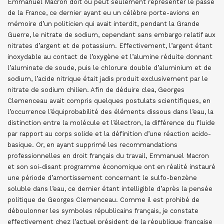
Emmanuel Macron doit ou peut seulement représenter le passé
de la France, ce dernier ayant eu un célèbre porte-avions en
mémoire d’un politicien qui avait interdit, pendant la Grande
Guerre, le nitrate de sodium, cependant sans embargo relatif aux
nitrates d’argent et de potassium. Effectivement, l’argent étant
inoxydable au contact de l’oxygène et l’alumine réduite donnant
l’aluminate de soude, puis le chlorure double d’aluminium et de
sodium, l’acide nitrique était jadis produit exclusivement par le
nitrate de sodium chilien. Afin de déduire clea, Georges
Clemenceau avait compris quelques postulats scientifiques, en
l’occurrence l’équiprobabilité des éléments dissous dans l’eau, la
distinction entre la molécule et l’électron, la différence du fluide
par rapport au corps solide et la définition d’une réaction acido-
basique. Or, en ayant supprimé les recommandations
professionnelles en droit français du travail, Emmanuel Macron
et son soi-disant programme économique ont en réalité instauré
une période d’amortissement concernant le sulfo-benzène
soluble dans l’eau, ce dernier étant intelligible d’après la pensée
politique de Georges Clemenceau. Comme il est prohibé de
déboulonner les symboles républicains français, je constate
effectivement chez l’actuel président de la république française