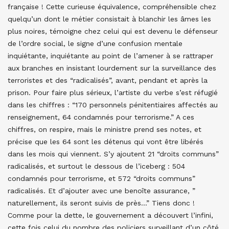
française ! Cette curieuse équivalence, compréhensible chez
quelqu’un dont le métier consistait à blanchir les âmes les
plus noires, témoigne chez celui qui est devenu le défenseur
de l’ordre social, le signe d’une confusion mentale
inquiétante, inquiétante au point de l’amener à se rattraper
aux branches en insistant lourdement sur la surveillance des
terroristes et des “radicalisés”, avant, pendant et après la
prison. Pour faire plus sérieux, l’artiste du verbe s’est réfugié
dans les chiffres : “170 personnels pénitentiaires affectés au
renseignement, 64 condamnés pour terrorisme.” A ces
chiffres, on respire, mais le ministre prend ses notes, et
précise que les 64 sont les détenus qui vont être libérés
dans les mois qui viennent. S’y ajoutent 21 “droits communs”
radicalisés, et surtout le dessous de l’iceberg : 504
condamnés pour terrorisme, et 572 “droits communs”
radicalisés. Et d’ajouter avec une benoîte assurance, ”
naturellement, ils seront suivis de près…” Tiens donc !
Comme pour la dette, le gouvernement a découvert l’infini,
cette fois celui du nombre des policiers surveillant d’un côté