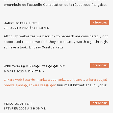
préambule de l’actuelle Constitution de la république française.
RÉPONDRE
HARRY POTTER 2
DIT :
29 JANVIER 2021 À 14 H 53 MIN
Although web-sites we backlink to beneath are considerably not
associated to ours, we feel they are actually worth a go through,
so have a look. Lindsay Quintus Katti
RÉPONDRE
WEB TASAR�M NAS�L YAP�L�R
DIT :
6 MARS 2023 À 13 H 57 MIN
ankara web tasar�m
,
ankara seo
,
ankara e-ticaret
,
ankara sosyal
medya ajans�
,
ankara yaz�l�m
kurumsal hizmetler sunuyoruz.
RÉPONDRE
VIDEO BOOTH
DIT :
1 FÉVRIER 2025 À 3 H 38 MIN