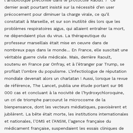
l’antibiotique préconisé dans le protocole Raoult ? Ce
dernier avait pourtant insisté sur la nécessité d’en user
précocement pour diminuer la charge virale, ce qu’il
constatait à Marseille, et sur son inutilité dès lors que les
problèmes respiratoires aigus, qui allaient entraîner la mort,
ne dépendaient plus du virus. La thérapeutique du
professeur marseillais était mise en oeuvre dans de
nombreux pays dans le monde… En France, elle suscitait une
véritable guerre civile médicale. Mais, derrière Raoult,
soutenu en France par Onfray, et à l’étranger par Trump, se
profilait l’ombre du populisme. L’infectiologue de réputation
mondiale devenait alors un charlatan ! Aussi, lorsque la revue
de référence, The Lancet, publia une étude portant sur 96
000 cas et concluant à la nocivité de l’hydroxychloroquine,
un cri de triomphe parcourut le microcosme de la
bienpensance, dont les vecteurs médiatiques, pavoisèrent et
jubilèrent. La bête était morte, les institutions internationales
et nationales, l’OMS et l’ANSM, l’agence française du
médicament française, suspendaient les essais cliniques de