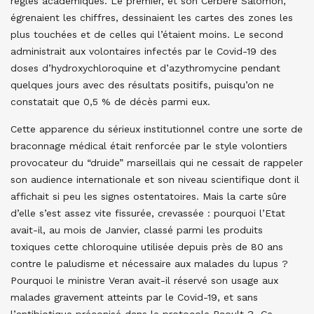
règles académiques. Le premier, et son Cerbère Salomon,
égrenaient les chiffres, dessinaient les cartes des zones les
plus touchées et de celles qui l’étaient moins. Le second
administrait aux volontaires infectés par le Covid-19 des
doses d’hydroxychloroquine et d’azythromycine pendant
quelques jours avec des résultats positifs, puisqu’on ne
constatait que 0,5 % de décès parmi eux.
Cette apparence du sérieux institutionnel contre une sorte de
braconnage médical était renforcée par le style volontiers
provocateur du “druide” marseillais qui ne cessait de rappeler
son audience internationale et son niveau scientifique dont il
affichait si peu les signes ostentatoires. Mais la carte sûre
d’elle s’est assez vite fissurée, crevassée : pourquoi l’Etat
avait-il, au mois de Janvier, classé parmi les produits
toxiques cette chloroquine utilisée depuis près de 80 ans
contre le paludisme et nécessaire aux malades du lupus ?
Pourquoi le ministre Veran avait-il réservé son usage aux
malades gravement atteints par le Covid-19, et sans