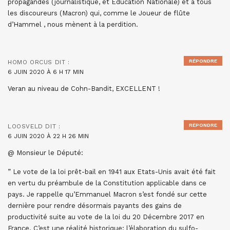
propagandes (journalistique, et Éducation Nationale) et à tous
les discoureurs (Macron) qui, comme le Joueur de flûte
d’Hammel , nous mènent à la perdition.
RÉPONDRE
HOMO ORCUS
DIT :
6 JUIN 2020 À 6 H 17 MIN
Veran au niveau de Cohn-Bandit, EXCELLENT !
RÉPONDRE
LOOSVELD
DIT :
6 JUIN 2020 À 22 H 26 MIN
@ Monsieur le Député:
” Le vote de la loi prêt-bail en 1941 aux Etats-Unis avait été fait
en vertu du préambule de la Constitution applicable dans ce
pays. Je rappelle qu’Emmanuel Macron s’est fondé sur cette
dernière pour rendre désormais payants des gains de
productivité suite au vote de la loi du 20 Décembre 2017 en
France. C’est une réalité historique: l’élaboration du sulfo-