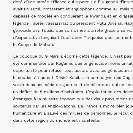
doté d’une armée efficace qui a permis à l’Ouganda d’interve
avait un Tutsi, protestant et anglophone comme lui, mais d
dépassé ce modèle en conquérant le Rwanda et en dirigean
légende : après l’assassinat du président Hutu Juvénal Hab
génocide des Tutsis, que son armée a arrêté grâce à sa vict
d’expectative lançaient l’opération Turquoise pour permettre
le Congo de Mobutu.
Le colloque du 9 Mars a écorné cette légende. Il n’est pas e
été commandité par Kagamé, que le génocide moins unilatér
opportunité pour refuser tout accord avec les génocidaires. 
le soutien à Laurent-Désiré Kabila, en compagnie des Ougan
voisin dans une série de guerres et de désordres qui ne so
un déficit de 5 millions d’habitants. L’exploitation des ric
étrangère à la réussite économique des deux pays moins ric
soutenus par les Anglo-Saxons. La France a moins bien joué
humanitaire et a sauvé des milliers de personnes, le recul de
dans cette région du monde est manifeste.