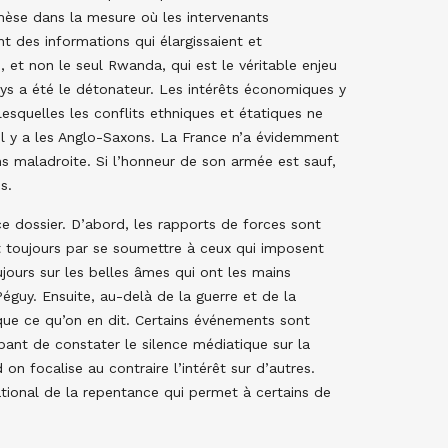
thèse dans la mesure où les intervenants
t des informations qui élargissaient et
, et non le seul Rwanda, qui est le véritable enjeu
ays a été le détonateur. Les intérêts économiques y
lesquelles les conflits ethniques et étatiques ne
il y a les Anglo-Saxons. La France n’a évidemment
s maladroite. Si l’honneur de son armée est sauf,
s.
e dossier. D’abord, les rapports de forces sont
ent toujours par se soumettre à ceux qui imposent
ujours sur les belles âmes qui ont les mains
éguy. Ensuite, au-delà de la guerre et de la
t que ce qu’on en dit. Certains événements sont
appant de constater le silence médiatique sur la
n focalise au contraire l’intérêt sur d’autres.
ional de la repentance qui permet à certains de