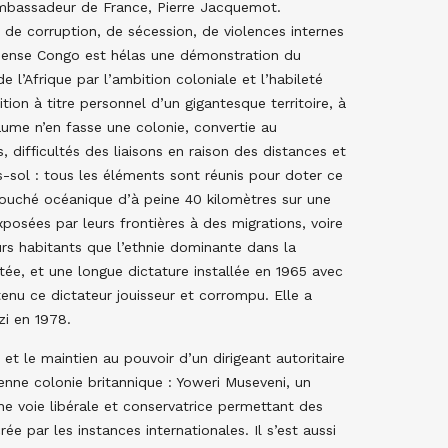
 Ambassadeur de France, Pierre Jacquemot.
 de corruption, de sécession, de violences internes
immense Congo est hélas une démonstration du
l’Afrique par l’ambition coloniale et l’habileté
tion à titre personnel d’un gigantesque territoire, à
aume n’en fasse une colonie, convertie au
, difficultés des liaisons en raison des distances et
s-sol : tous les éléments sont réunis pour doter ce
bouché océanique d’à peine 40 kilomètres sur une
posées par leurs frontières à des migrations, voire
rs habitants que l’ethnie dominante dans la
itée, et une longue dictature installée en 1965 avec
enu ce dictateur jouisseur et corrompu. Elle a
zi en 1978.
 et le maintien au pouvoir d’un dirigeant autoritaire
enne colonie britannique : Yoweri Museveni, un
une voie libérale et conservatrice permettant des
 par les instances internationales. Il s’est aussi