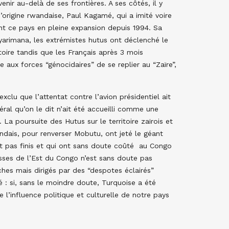
nir au-delà de ses frontières. A ses côtés, il y
’origine rwandaise, Paul Kagamé, qui a imité voire
t ce pays en pleine expansion depuis 1994. Sa
yarimana, les extrémistes hutus ont déclenché le
oire tandis que les Français après 3 mois
 aux forces “génocidaires” de se replier au “Zaïre”,
xclu que l’attentat contre l’avion présidentiel ait
al qu’on le dit n’ait été accueilli comme une
La poursuite des Hutus sur le territoire zaïrois et
dais, pour renverser Mobutu, ont jeté le géant
nt pas finis et qui ont sans doute coûté au Congo
hesses de l’Est du Congo n’est sans doute pas
hes mais dirigés par des “despotes éclairés”
 : si, sans le moindre doute, Turquoise a été
 l’influence politique et culturelle de notre pays