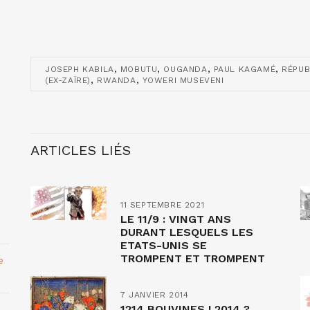
,
,
,
,
JOSEPH KABILA
MOBUTU
OUGANDA
PAUL KAGAMÉ
RÉPUB
,
,
(EX-ZAÏRE)
RWANDA
YOWERI MUSEVENI
ARTICLES LIÉS
11 SEPTEMBRE 2021
LE 11/9 : VINGT ANS
DURANT LESQUELS LES
ETATS-UNIS SE
TROMPENT ET TROMPENT
e
LE MONDE.
7 JANVIER 2014
1214 BOUVINES ! 2014 ?