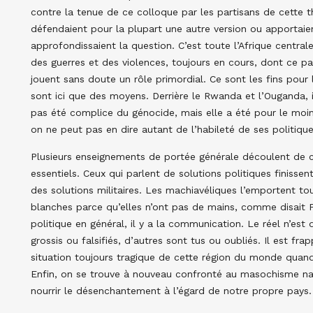
contre la tenue de ce colloque par les partisans de cette 
défendaient pour la plupart une autre version ou apportaien
approfondissaient la question. C’est toute l’Afrique centrale
des guerres et des violences, toujours en cours, dont ce p
jouent sans doute un rôle primordial. Ce sont les fins pour 
sont ici que des moyens. Derrière le Rwanda et l’Ouganda, 
pas été complice du génocide, mais elle a été pour le moin
on ne peut pas en dire autant de l’habileté de ses politique
Plusieurs enseignements de portée générale découlent de c
essentiels. Ceux qui parlent de solutions politiques finiss
des solutions militaires. Les machiavéliques l’emportent to
blanches parce qu’elles n’ont pas de mains, comme disait P
politique en général, il y a la communication. Le réel n’es
grossis ou falsifiés, d’autres sont tus ou oubliés. Il est fr
situation toujours tragique de cette région du monde quand o
Enfin, on se trouve à nouveau confronté au masochisme nat
nourrir le désenchantement à l’égard de notre propre pays.