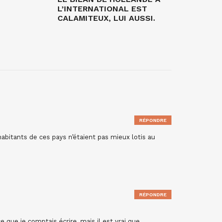
L’INTERNATIONAL EST
CALAMITEUX, LUI AUSSI.
RÉPONDRE
abitants de ces pays n’étaient pas mieux lotis au
RÉPONDRE
que je comptais écrire, mais il est vrai que