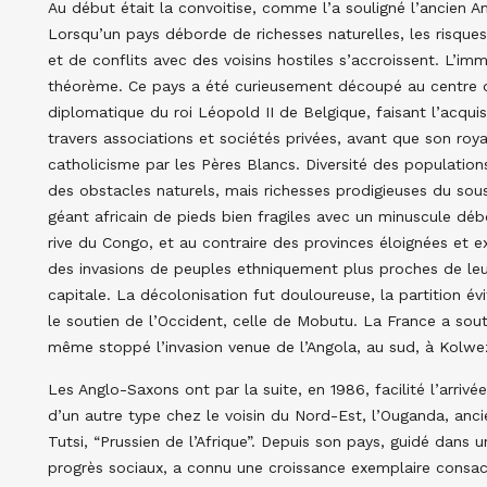
Au début était la convoitise, comme l’a souligné l’ancien
Lorsqu’un pays déborde de richesses naturelles, les risques
et de conflits avec des voisins hostiles s’accroissent. L’
théorème. Ce pays a été curieusement découpé au centre de 
diplomatique du roi Léopold II de Belgique, faisant l’acquisi
travers associations et sociétés privées, avant que son roy
catholicisme par les Pères Blancs. Diversité des populations
des obstacles naturels, mais richesses prodigieuses du sou
géant africain de pieds bien fragiles avec un minuscule dé
rive du Congo, et au contraire des provinces éloignées et ex
des invasions de peuples ethniquement plus proches de leu
capitale. La décolonisation fut douloureuse, la partition év
le soutien de l’Occident, celle de Mobutu. La France a sout
même stoppé l’invasion venue de l’Angola, au sud, à Kolwe
Les Anglo-Saxons ont par la suite, en 1986, facilité l’arrivée
d’un autre type chez le voisin du Nord-Est, l’Ouganda, anci
Tutsi, “Prussien de l’Afrique”. Depuis son pays, guidé dans 
progrès sociaux, a connu une croissance exemplaire consacrée