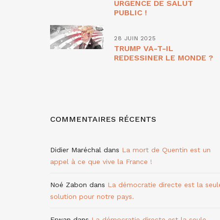
URGENCE DE SALUT
PUBLIC !
28 JUIN 2025
TRUMP VA-T-IL
REDESSINER LE MONDE ?
COMMENTAIRES RÉCENTS
Didier Maréchal
dans
La mort de Quentin est un
appel à ce que vive la France !
Noé Zabon
dans
La démocratie directe est la seul
solution pour notre pays.
Erwan
dans
La démocratie directe est la seule