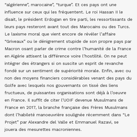
“algérienne”, marocaine”, “turque”. Et ces pays ont une
influence sur ceux qui les fréquentent. Le roi Hassan II le
disait, le président Erdogan en tire parti, les ressortissants de
leurs pays resteront avant tout des Marocains ou des Turcs.
Le laxisme moral que vient encore de révéler l’affaire
“Griveaux” ou le dénigrement stupide de son propre pays par
Macron osant parler de crime contre l’humanité de la France
en Algérie attisent la différence voire l’hostilité. On ne peut
intégrer des étrangers si on suscite un esprit de revanche
fondé sur un sentiment de supériorité morale. Enfin, avec ou
non des moyens financiers considérables venant des pays du
Golfe avec lesquels nos gouvernants on tissé des liens
fructueux, de puissantes organisations sont déjà à l’oeuvre
en France. Il suffit de citer l’UOIF devenue Musulmans de
France en 2017, la branche française des Frères Musulmans
dont l’habileté manoeuvrière soulignée récemment dans “Le
Projet” par Alexandre del Valle et Emmanuel Razavi, se
jouera des mesurettes macroniennes.