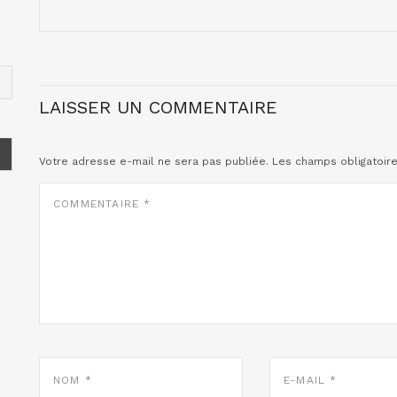
LAISSER UN COMMENTAIRE
Votre adresse e-mail ne sera pas publiée.
Les champs obligatoir
COMMENTAIRE
*
NOM
E-
*
MAIL
*