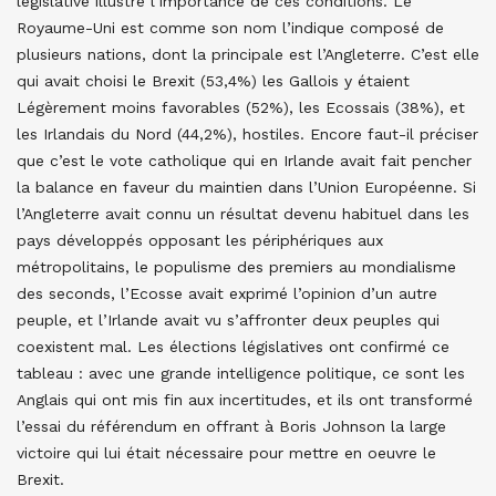
législative illustre l’importance de ces conditions. Le
Royaume-Uni est comme son nom l’indique composé de
plusieurs nations, dont la principale est l’Angleterre. C’est elle
qui avait choisi le Brexit (53,4%) les Gallois y étaient
Légèrement moins favorables (52%), les Ecossais (38%), et
les Irlandais du Nord (44,2%), hostiles. Encore faut-il préciser
que c’est le vote catholique qui en Irlande avait fait pencher
la balance en faveur du maintien dans l’Union Européenne. Si
l’Angleterre avait connu un résultat devenu habituel dans les
pays développés opposant les périphériques aux
métropolitains, le populisme des premiers au mondialisme
des seconds, l’Ecosse avait exprimé l’opinion d’un autre
peuple, et l’Irlande avait vu s’affronter deux peuples qui
coexistent mal. Les élections législatives ont confirmé ce
tableau : avec une grande intelligence politique, ce sont les
Anglais qui ont mis fin aux incertitudes, et ils ont transformé
l’essai du référendum en offrant à Boris Johnson la large
victoire qui lui était nécessaire pour mettre en oeuvre le
Brexit.