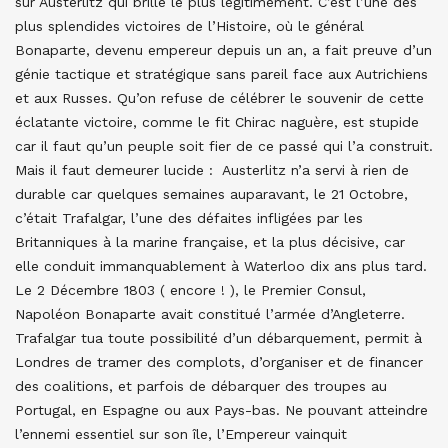
sûr Austerlitz qui brille le plus légitimement. C’est l’une des
plus splendides victoires de l’Histoire, où le général
Bonaparte, devenu empereur depuis un an, a fait preuve d’un
génie tactique et stratégique sans pareil face aux Autrichiens
et aux Russes. Qu’on refuse de célébrer le souvenir de cette
éclatante victoire, comme le fit Chirac naguère, est stupide
car il faut qu’un peuple soit fier de ce passé qui l’a construit.
Mais il faut demeurer lucide : Austerlitz n’a servi à rien de
durable car quelques semaines auparavant, le 21 Octobre,
c’était Trafalgar, l’une des défaites infligées par les
Britanniques à la marine française, et la plus décisive, car
elle conduit immanquablement à Waterloo dix ans plus tard.
Le 2 Décembre 1803 ( encore ! ), le Premier Consul,
Napoléon Bonaparte avait constitué l’armée d’Angleterre.
Trafalgar tua toute possibilité d’un débarquement, permit à
Londres de tramer des complots, d’organiser et de financer
des coalitions, et parfois de débarquer des troupes au
Portugal, en Espagne ou aux Pays-bas. Ne pouvant atteindre
l’ennemi essentiel sur son île, l’Empereur vainquit