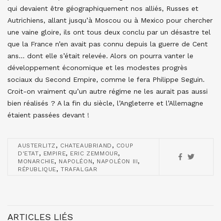
qui devaient être géographiquement nos alliés, Russes et
Autrichiens, allant jusqu’à Moscou ou à Mexico pour chercher
une vaine gloire, ils ont tous deux conclu par un désastre tel
que la France n’en avait pas connu depuis la guerre de Cent
ans… dont elle s’était relevée. Alors on pourra vanter le
développement économique et les modestes progrès
sociaux du Second Empire, comme le fera Philippe Seguin.
Croit-on vraiment qu’un autre régime ne les aurait pas aussi
bien réalisés ? A la fin du siècle, l’Angleterre et l’Allemagne
étaient passées devant !
,
,
AUSTERLITZ
CHATEAUBRIAND
COUP
,
,
,
D'ETAT
EMPIRE
ERIC ZEMMOUR
,
,
,
MONARCHIE
NAPOLÉON
NAPOLÉON III
,
RÉPUBLIQUE
TRAFALGAR
ARTICLES LIÉS