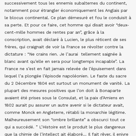
successivement tous les ennemis subalternes du continent,
notamment pour étrangler économiquement les Anglais par
le blocus continental. Ce plan démesuré et fou le conduisit à
sa perte. Et pour ce faire, cet homme qui disait avoir “deux-
cent-mille hommes de rentes par an”, grâce à la
conscription, avait déclaré à Lucien, le plus réticent de ses
frères, qui craignait de voir la France se révolter contre la
dictature : “Ne crains rien. Je l’aurai tellement saignée à
blanc avant qu’elle en sera pour longtemps incapable”. La
France ne s’est en fait jamais relevée de l’épuisement dans
lequel l’a plongée l’épisode napoléonien. Le faste du sacre
du 2 Décembre 1804 est surtout un monument de vanité. La
plupart des mesures positives que l’on doit à Bonaparte
avaient été prises sous le Consulat, et la paix d’Amiens en
1802 aurait pu assurer un autre avenir si le dictateur avait,
comme Monck en Angleterre, rétabli la monarchie légitime.
Malheureusement son “ombre brillante” a obscurci tout ce
qui a succédé. ” L’Histoire est le produit le plus dangereux
que la chimie de l’intellect ait élaboré… Il fait rêver, il enivre