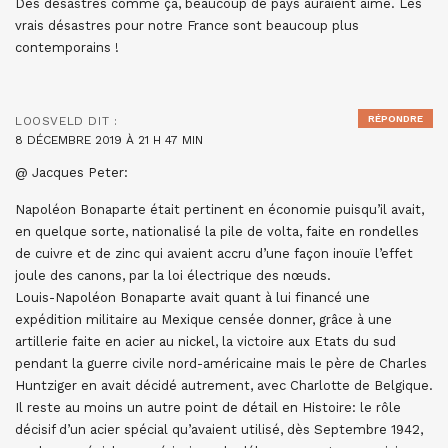
Des désastres comme ça, beaucoup de pays auraient aimé. Les
vrais désastres pour notre France sont beaucoup plus
contemporains !
RÉPONDRE
LOOSVELD
DIT :
8 DÉCEMBRE 2019 À 21 H 47 MIN
@ Jacques Peter:
Napoléon Bonaparte était pertinent en économie puisqu’il avait,
en quelque sorte, nationalisé la pile de volta, faite en rondelles
de cuivre et de zinc qui avaient accru d’une façon inouïe l’effet
joule des canons, par la loi électrique des nœuds.
Louis-Napoléon Bonaparte avait quant à lui financé une
expédition militaire au Mexique censée donner, grâce à une
artillerie faite en acier au nickel, la victoire aux Etats du sud
pendant la guerre civile nord-américaine mais le père de Charles
Huntziger en avait décidé autrement, avec Charlotte de Belgique.
Il reste au moins un autre point de détail en Histoire: le rôle
décisif d’un acier spécial qu’avaient utilisé, dès Septembre 1942,