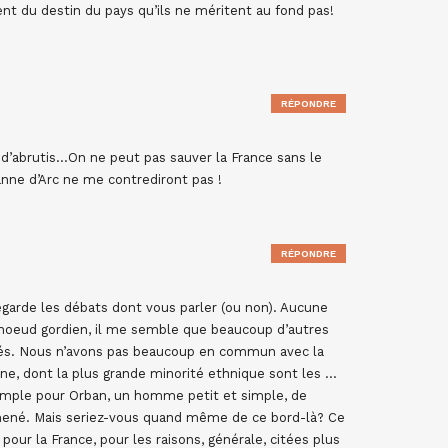
ent du destin du pays qu’ils ne méritent au fond pas!
RÉPONDRE
 d’abrutis…On ne peut pas sauver la France sans le
anne d’Arc ne me contrediront pas !
RÉPONDRE
egarde les débats dont vous parler (ou non). Aucune
 noeud gordien, il me semble que beaucoup d’autres
ntés. Nous n’avons pas beaucoup en commun avec la
ène, dont la plus grande minorité ethnique sont les …
simple pour Orban, un homme petit et simple, de
a mené. Mais seriez-vous quand même de ce bord-là? Ce
our la France, pour les raisons, générale, citées plus