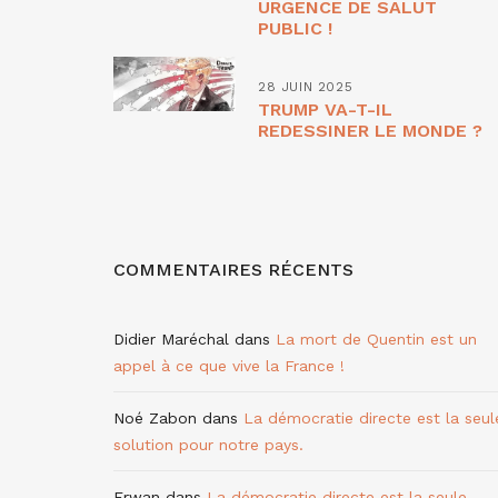
URGENCE DE SALUT
PUBLIC !
28 JUIN 2025
TRUMP VA-T-IL
REDESSINER LE MONDE ?
COMMENTAIRES RÉCENTS
Didier Maréchal
dans
La mort de Quentin est un
appel à ce que vive la France !
Noé Zabon
dans
La démocratie directe est la seul
solution pour notre pays.
Erwan
dans
La démocratie directe est la seule