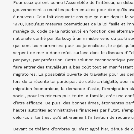
Pour ceux qui ont connu l’Assemblée de l’intérieur, un déba
gouvernement a réuni les parlementaires pour dire qu’ils ava
à nouveau. Cela fait cinquante ans que ça dure depuis le v
1970, jusqu’aux mesures cosmétiques de la loi “asile et imm
manège du code de la nationalité en fonction des alternance
nationale confié par Sarkozy à un ministre venu du parti so
que sont les marronniers pour les journalistes, le sujet qu’
serpent de mer a donc refait surface dans le discours d’Ed
par pays, par profession. Cette solution technocratique pe
faire entrer des travailleurs à bas coût tout en manifestan
migratoires. La possibilité ouverte de travailler pour les 
lors de la récente loi participait de cette ambiguïté, pour n
migration économique, la demande d’asile, l’immigration cla
social, pour les mineurs puis toute la famille, crée une c
d’être efficace. De plus, des bonnes âmes, étonnantes par
hautes autorités administratives financées par l’Etat, s’e
celui-ci, si tant est qu’il ait vraiment l’intention de rédui
Devant ce théâtre d’ombres qui s’est agité hier, dénué de ce