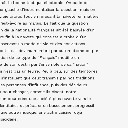
raît la bonne tactique électorale. On parle de
ême-gauche d’instrumentaliser la question, mais on
vraie droite, tout en refusant la naïveté, en matière
’est-à-dire au marais. Le fait que la question
n de la nationalité française ait été balayée d’un
re fin à la naïveté qui consiste à croire qu’un
conservant un mode de vie et des convictions
 dont il est devenu membre par automatisme ou par
tion de ce type de “Français” modifie en
te de son destin par l’ensemble de sa “nation”.
 n’est pas un leurre. Peu à peu, sur des territoires
 s’installent que ceux transmis par nos traditions,
Des personnes d’influence, puis des décideurs
es pour changer, comme ils disent, notre
 non pour créer une société plus ouverte vers le
identitaires et préparer un basculement progressif
, une autre musique, une autre cuisine, déjà
uicidaire.