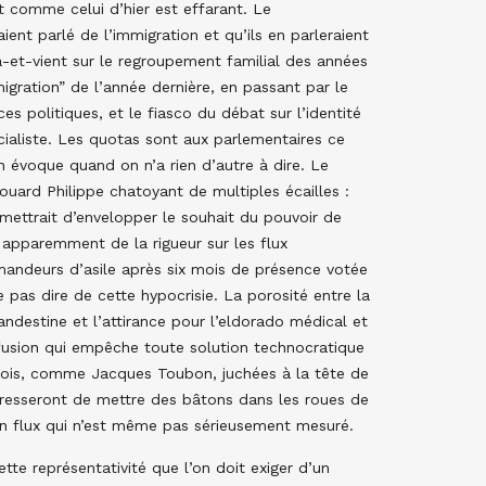
t comme celui d’hier est effarant. Le
ient parlé de l’immigration et qu’ils en parleraient
a-et-vient sur le regroupement familial des années
igration” de l’année dernière, en passant par le
s politiques, et le fiasco du débat sur l’identité
cialiste. Les quotas sont aux parlementaires ce
on évoque quand on n’a rien d’autre à dire. Le
ouard Philippe chatoyant de multiples écailles :
rmettrait d’envelopper le souhait du pouvoir de
t apparemment de la rigueur sur les flux
demandeurs d’asile après six mois de présence votée
e pas dire de cette hypocrisie. La porosité entre la
ndestine et l’attirance pour l’eldorado médical et
onfusion qui empêche toute solution technocratique
fois, comme Jacques Toubon, juchées à la tête de
mpresseront de mettre des bâtons dans les roues de
re un flux qui n’est même pas sérieusement mesuré.
tte représentativité que l’on doit exiger d’un