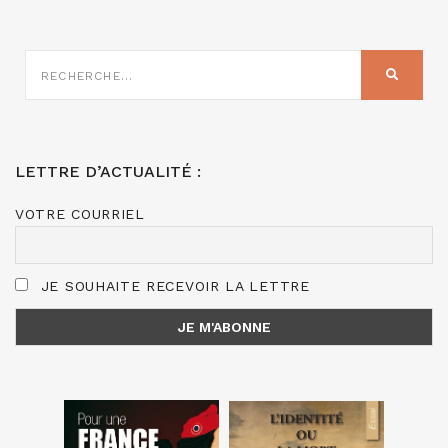
RECHERCHE
SUR
RECHER
:
LETTRE D’ACTUALITÉ :
VOTRE COURRIEL
JE SOUHAITE RECEVOIR LA LETTRE