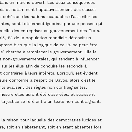
e dans un marché ouvert. Les deux conséquences
lités et notamment l’appauvrissement des classes
 cohésion des nations incapables d’assimiler les
entes, sont totalement ignorées par une pensée qui
ionnelle des entreprises au gouvernement des Etats.
2015, 1% de la population mondiale détenait un
mprend bien que la logique de ce 1% ne peut être
ce” cherche à remplacer le gouvernement. Elle le
ons non-gouvernementales, qui tendent à influencer
 sur les élus afin de conduire les seconds à
contraires à leurs intérêts. Lorsqu’il est évident
ure conforme à l’esprit de Davos, alors c’est le
ts avalisent des règles non contraignantes,
mesure elles auront été observées, et subissent
 la justice se référant à un texte non contraignant,
 la raison pour laquelle des démocraties lucides et
re, soit en s’abstenant, soit en étant absentes lors