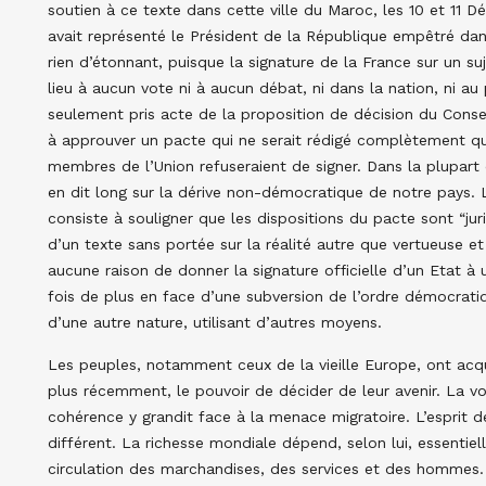
soutien à ce texte dans cette ville du Maroc, les 10 et 11 D
avait représenté le Président de la République empêtré dans 
rien d’étonnant, puisque la signature de la France sur un su
lieu à aucun vote ni à aucun débat, ni dans la nation, ni au
seulement pris acte de la proposition de décision du Conse
à approuver un pacte qui ne serait rédigé complètement que
membres de l’Union refuseraient de signer. Dans la plupart 
en dit long sur la dérive non-démocratique de notre pays. L’
consiste à souligner que les dispositions du pacte sont “jur
d’un texte sans portée sur la réalité autre que vertueuse et 
aucune raison de donner la signature officielle d’un Etat à
fois de plus en face d’une subversion de l’ordre démocrati
d’une autre nature, utilisant d’autres moyens.
Les peuples, notamment ceux de la vieille Europe, ont acqu
plus récemment, le pouvoir de décider de leur avenir. La vo
cohérence y grandit face à la menace migratoire. L’esprit
différent. La richesse mondiale dépend, selon lui, essentie
circulation des marchandises, des services et des hommes. D