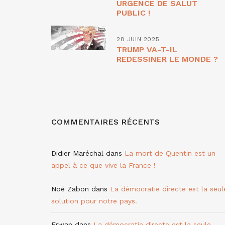
URGENCE DE SALUT
PUBLIC !
28 JUIN 2025
TRUMP VA-T-IL
REDESSINER LE MONDE ?
COMMENTAIRES RÉCENTS
Didier Maréchal
dans
La mort de Quentin est un
appel à ce que vive la France !
Noé Zabon
dans
La démocratie directe est la seul
solution pour notre pays.
Erwan
dans
La démocratie directe est la seule