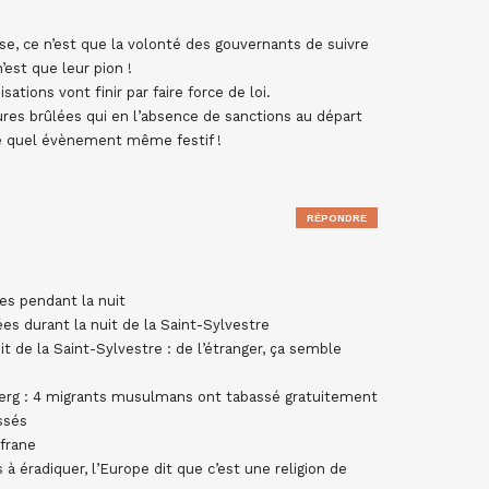
e, ce n’est que la volonté des gouvernants de suivre
’est que leur pion !
tions vont finir par faire force de loi.
itures brûlées qui en l’absence de sanctions au départ
e quel évènement même festif !
RÉPONDRE
ées pendant la nuit
ées durant la nuit de la Saint-Sylvestre
it de la Saint-Sylvestre : de l’étranger, ça semble
mberg : 4 migrants musulmans ont tabassé gratuitement
essés
frane
 à éradiquer, l’Europe dit que c’est une religion de