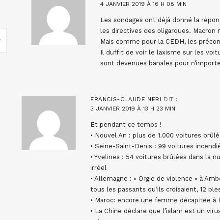
4 JANVIER 2019 À 16 H 08 MIN
Les sondages ont déjà donné la répons
les directives des oligarques. Macron n
Mais comme pour la CEDH, les préconisa
Il duffit de voir le laxisme sur les vo
sont devenues banales pour n’import
FRANCIS-CLAUDE NERI
DIT :
3 JANVIER 2019 À 13 H 23 MIN
Et pendant ce temps !
• Nouvel An : plus de 1.000 voitures brûl
• Seine-Saint-Denis : 99 voitures incendi
• Yvelines : 54 voitures brûlées dans la nu
irréel
• Allemagne : « Orgie de violence » à A
tous les passants qu’ils croisaient, 12 bl
• Maroc: encore une femme décapitée à I
• La Chine déclare que l’islam est un virus