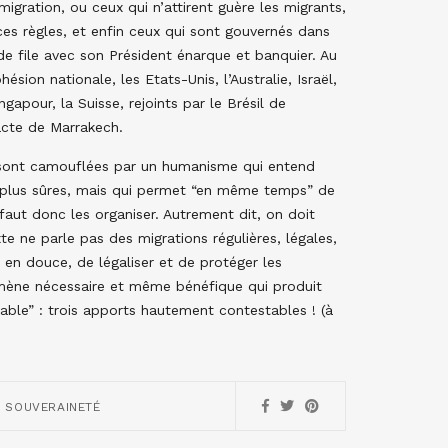
migration, ou ceux qui n’attirent guère les migrants,
s règles, et enfin ceux qui sont gouvernés dans
de file avec son Président énarque et banquier. Au
ion nationale, les Etats-Unis, l’Australie, Israël,
Singapour, la Suisse, rejoints par le Brésil de
acte de Marrakech.
 sont camouflées par un humanisme qui entend
s plus sûres, mais qui permet “en même temps” de
il faut donc les organiser. Autrement dit, on doit
te ne parle pas des migrations régulières, légales,
, en douce, de légaliser et de protéger les
nomène nécessaire et même bénéfique qui produit
able” : trois apports hautement contestables ! (à
,
SOUVERAINETÉ