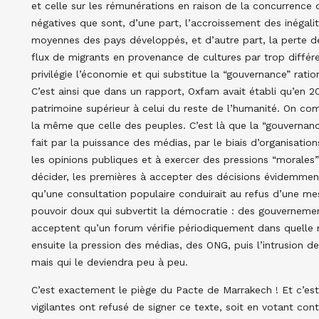
et celle sur les rémunérations en raison de la concurrenc
négatives que sont, d’une part, l’accroissement des inéga
moyennes des pays développés, et d’autre part, la perte de
flux de migrants en provenance de cultures par trop différ
privilégie l’économie et qui substitue la “gouvernance” rat
C’est ainsi que dans un rapport, Oxfam avait établi qu’en 
patrimoine supérieur à celui du reste de l’humanité. On co
la même que celle des peuples. C’est là que la “gouvernan
fait par la puissance des médias, par le biais d’organisati
les opinions publiques et à exercer des pressions “morales”
décider, les premières à accepter des décisions évidemment 
qu’une consultation populaire conduirait au refus d’une mes
pouvoir doux qui subvertit la démocratie : des gouvernemen
acceptent qu’un forum vérifie périodiquement dans quelle 
ensuite la pression des médias, des ONG, puis l’intrusion de
mais qui le deviendra peu à peu.
C’est exactement le piège du Pacte de Marrakech ! Et c’est
vigilantes ont refusé de signer ce texte, soit en votant cont