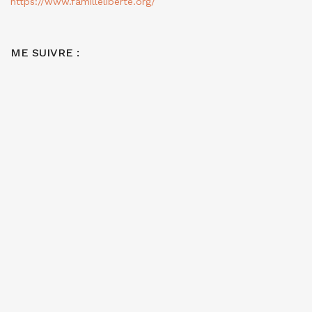
https://www.familleliberte.org/
ME SUIVRE :