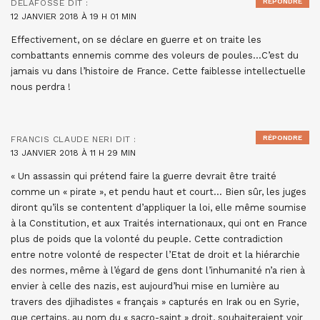
RÉPONDRE
DELAFOSSE
DIT :
12 JANVIER 2018 À 19 H 01 MIN
Effectivement, on se déclare en guerre et on traite les
combattants ennemis comme des voleurs de poules…C’est du
jamais vu dans l’histoire de France. Cette faiblesse intellectuelle
nous perdra !
RÉPONDRE
FRANCIS CLAUDE NERI
DIT :
13 JANVIER 2018 À 11 H 29 MIN
« Un assassin qui prétend faire la guerre devrait être traité
comme un « pirate », et pendu haut et court… Bien sûr, les juges
diront qu’ils se contentent d’appliquer la loi, elle même soumise
à la Constitution, et aux Traités internationaux, qui ont en France
plus de poids que la volonté du peuple. Cette contradiction
entre notre volonté de respecter l’Etat de droit et la hiérarchie
des normes, même à l’égard de gens dont l’inhumanité n’a rien à
envier à celle des nazis, est aujourd’hui mise en lumière au
travers des djihadistes « français » capturés en Irak ou en Syrie,
que certains, au nom du « sacro-saint » droit, souhaiteraient voir