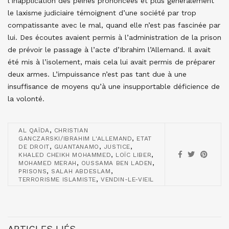
l’inapplication des peines prononcées et plus généralement
le laxisme judiciaire témoignent d’une société par trop
compatissante avec le mal, quand elle n’est pas fascinée par
lui. Des écoutes avaient permis à l’administration de la prison
de prévoir le passage à l’acte d’Ibrahim l’Allemand. Il avait
été mis à l’isolement, mais cela lui avait permis de préparer
deux armes. L’impuissance n’est pas tant due à une
insuffisance de moyens qu’à une insupportable déficience de
la volonté.
,
AL QAÏDA
CHRISTIAN
,
GANCZARSKI/IBRAHIM L'ALLEMAND
ETAT
,
,
,
DE DROIT
GUANTANAMO
JUSTICE
,
,
KHALED CHEIKH MOHAMMED
LOÏC LIBER
,
,
MOHAMED MERAH
OUSSAMA BEN LADEN
,
,
PRISONS
SALAH ABDESLAM
,
TERRORISME ISLAMISTE
VENDIN-LE-VIEIL
ARTICLES LIÉS