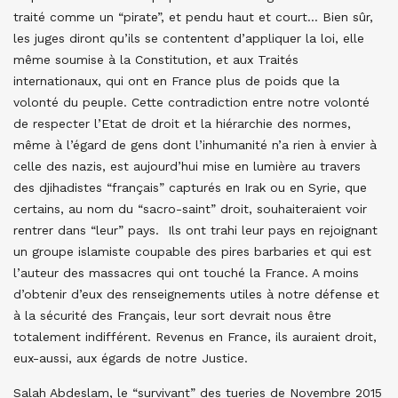
traité comme un “pirate”, et pendu haut et court… Bien sûr,
les juges diront qu’ils se contentent d’appliquer la loi, elle
même soumise à la Constitution, et aux Traités
internationaux, qui ont en France plus de poids que la
volonté du peuple. Cette contradiction entre notre volonté
de respecter l’Etat de droit et la hiérarchie des normes,
même à l’égard de gens dont l’inhumanité n’a rien à envier à
celle des nazis, est aujourd’hui mise en lumière au travers
des djihadistes “français” capturés en Irak ou en Syrie, que
certains, au nom du “sacro-saint” droit, souhaiteraient voir
rentrer dans “leur” pays. Ils ont trahi leur pays en rejoignant
un groupe islamiste coupable des pires barbaries et qui est
l’auteur des massacres qui ont touché la France. A moins
d’obtenir d’eux des renseignements utiles à notre défense et
à la sécurité des Français, leur sort devrait nous être
totalement indifférent. Revenus en France, ils auraient droit,
eux-aussi, aux égards de notre Justice.
Salah Abdeslam, le “survivant” des tueries de Novembre 2015