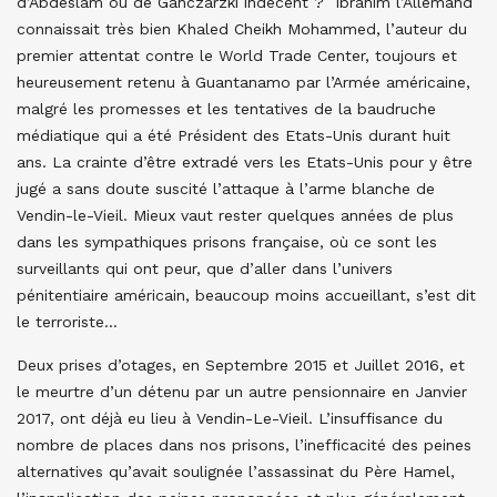
d’Abdeslam ou de Ganczarzki indécent ? Ibrahim l’Allemand
connaissait très bien Khaled Cheikh Mohammed, l’auteur du
premier attentat contre le World Trade Center, toujours et
heureusement retenu à Guantanamo par l’Armée américaine,
malgré les promesses et les tentatives de la baudruche
médiatique qui a été Président des Etats-Unis durant huit
ans. La crainte d’être extradé vers les Etats-Unis pour y être
jugé a sans doute suscité l’attaque à l’arme blanche de
Vendin-le-Vieil. Mieux vaut rester quelques années de plus
dans les sympathiques prisons française, où ce sont les
surveillants qui ont peur, que d’aller dans l’univers
pénitentiaire américain, beaucoup moins accueillant, s’est dit
le terroriste…
Deux prises d’otages, en Septembre 2015 et Juillet 2016, et
le meurtre d’un détenu par un autre pensionnaire en Janvier
2017, ont déjà eu lieu à Vendin-Le-Vieil. L’insuffisance du
nombre de places dans nos prisons, l’inefficacité des peines
alternatives qu’avait soulignée l’assassinat du Père Hamel,