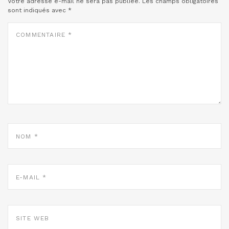
Votre adresse e-mail ne sera pas publiée.
Les champs obligatoires
sont indiqués avec
*
COMMENTAIRE
*
NOM
*
E-
MAIL
*
SITE
WEB