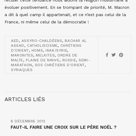
reculer cette tendance nous aidons la religion musulmane à
évoluer positivement. En se trompant de priorité, M. Macron
a dit à quel camp il appartenait, et ce n’est pas celui de la
France, ni même celui de la démocratie !
,
,
AED
ASSYRO-CHALDÉENS
BACHAR AL
,
,
ASSAD
CATHOLISCISME
CHRÉTIENS
,
,
,
D'ORIENT
HOMS
IRAK/SYRIE
,
,
MARONITES
MELKITES
ORDRE DE
,
,
,
MALTE
PLAINE DE NINIVE
RUSSIE
SEMI-
,
,
MARATHON
SOS CHRÉTIENS D'ORIENT
SYRIAQUES
ARTICLES LIÉS
6 DÉCEMBRE 2012
FAUT-IL FAIRE UNE CROIX SUR LE PÈRE NOËL ?