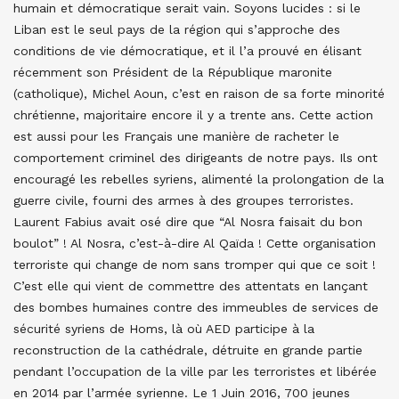
humain et démocratique serait vain. Soyons lucides : si le
Liban est le seul pays de la région qui s’approche des
conditions de vie démocratique, et il l’a prouvé en élisant
récemment son Président de la République maronite
(catholique), Michel Aoun, c’est en raison de sa forte minorité
chrétienne, majoritaire encore il y a trente ans. Cette action
est aussi pour les Français une manière de racheter le
comportement criminel des dirigeants de notre pays. Ils ont
encouragé les rebelles syriens, alimenté la prolongation de la
guerre civile, fourni des armes à des groupes terroristes.
Laurent Fabius avait osé dire que “Al Nosra faisait du bon
boulot” ! Al Nosra, c’est-à-dire Al Qaïda ! Cette organisation
terroriste qui change de nom sans tromper qui que ce soit !
C’est elle qui vient de commettre des attentats en lançant
des bombes humaines contre des immeubles de services de
sécurité syriens de Homs, là où AED participe à la
reconstruction de la cathédrale, détruite en grande partie
pendant l’occupation de la ville par les terroristes et libérée
en 2014 par l’armée syrienne. Le 1 Juin 2016, 700 jeunes