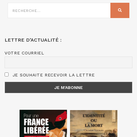
RECHERCHE
SUR
RECHER
:
LETTRE D’ACTUALITÉ :
VOTRE COURRIEL
JE SOUHAITE RECEVOIR LA LETTRE