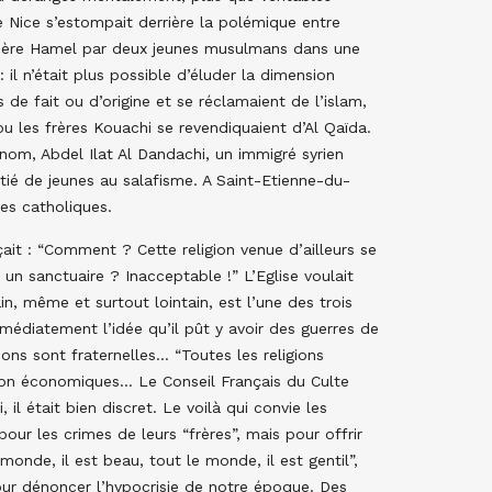
 Nice s’estompait derrière la polémique entre
 Père Hamel par deux jeunes musulmans dans une
: il n’était plus possible d’éluder la dimension
 de fait ou d’origine et se réclamaient de l’islam,
ou les frères Kouachi se revendiquaient d’Al Qaïda.
i nom, Abdel Ilat Al Dandachi, un immigré syrien
tié de jeunes au salafisme. A Saint-Etienne-du-
des catholiques.
açait : “Comment ? Cette religion venue d’ailleurs se
un sanctuaire ? Inacceptable !” L’Eglise voulait
in, même et surtout lointain, est l’une des trois
édiatement l’idée qu’il pût y avoir des guerres de
igions sont fraternelles… “Toutes les religions
nation économiques… Le Conseil Français du Culte
il était bien discret. Le voilà qui convie les
r les crimes de leurs “frères”, mais pour offrir
 monde, il est beau, tout le monde, il est gentil”,
ur dénoncer l’hypocrisie de notre époque. Des