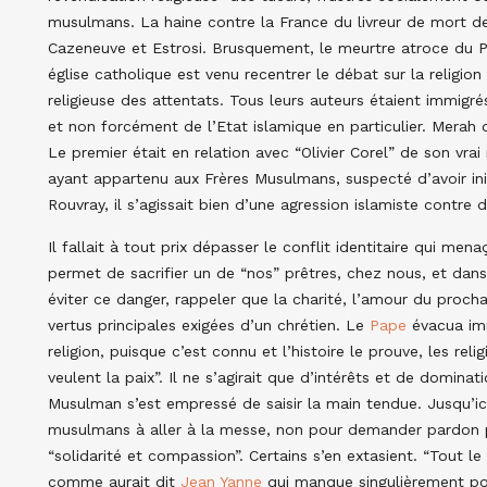
musulmans. La haine contre la France du livreur de mort de
Cazeneuve et Estrosi. Brusquement, le meurtre atroce du
église catholique est venu recentrer le débat sur la religion 
religieuse des attentats. Tous leurs auteurs étaient immigrés
et non forcément de l’Etat islamique en particulier. Merah 
Le premier était en relation avec “Olivier Corel” de son vra
ayant appartenu aux Frères Musulmans, suspecté d’avoir ini
Rouvray, il s’agissait bien d’une agression islamiste contre 
Il fallait à tout prix dépasser le conflit identitaire qui men
permet de sacrifier un de “nos” prêtres, chez nous, et dans 
éviter ce danger, rappeler que la charité, l’amour du procha
vertus principales exigées d’un chrétien. Le
Pape
évacua imm
religion, puisque c’est connu et l’histoire le prouve, les rel
veulent la paix”. Il ne s’agirait que d’intérêts et de domi
Musulman s’est empressé de saisir la main tendue. Jusqu’ici, 
musulmans à aller à la messe, non pour demander pardon pou
“solidarité et compassion”. Certains s’en extasient. “Tout le
comme aurait dit
Jean Yanne
qui manque singulièrement po