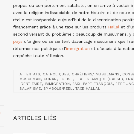
propos ou comportement salafiste, on en arrive à vouloir inst
avec la religion indissociable de notre histoire et de notre 
réelle est inséparable aujourd’hui de la discrimination posit
financement grâce à une taxe sur les produits
Hallal
et d’un
second versant du problème : beaucoup de musulmans, y co
pays
d’origine ou se sentent davantage musulmans que franç
réformer nos politiques d’
immigration
et d’accès à la natio
empêche toute réflexion.
,
,
,
ATTENTATS
CATHOLIQUES
CHRÉTIENS/ MUSULMANS
CONSE
,
,
,
,
MUSULMAN
CORAN
EGLISE
ETAT ISLAMIQUE (DAESH)
FRA
,
,
,
,
IDENTITAIRE
IMMIGRATION
PAIX
PAPE FRANÇOIS
PÈRE JA
,
,
SALAFISME
SYMBOLE/RÉEL
TAXE HALLAL
e
ARTICLES LIÉS