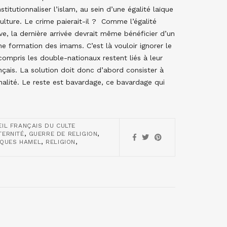
itutionnaliser l’islam, au sein d’une égalité laïque
culture. Le crime paierait-il ? Comme l’égalité
ive, la dernière arrivée devrait même bénéficier d’un
e formation des imams. C’est là vouloir ignorer le
mpris les double-nationaux restent liés à leur
ais. La solution doit donc d’abord consister à
nalité. Le reste est bavardage, ce bavardage qui
IL FRANÇAIS DU CULTE
,
,
TERNITÉ
GUERRE DE RELIGION
,
,
CQUES HAMEL
RELIGION