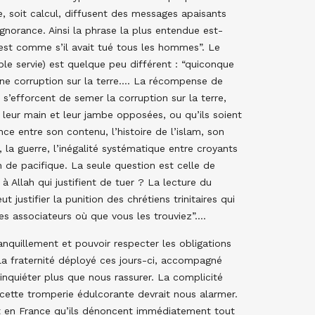
e, soit calcul, diffusent des messages apaisants
ignorance. Ainsi la phrase la plus entendue est-
’est comme s’il avait tué tous les hommes”. Le
ble servie) est quelque peu différent : “quiconque
ne corruption sur la terre…. La récompense de
 s’efforcent de semer la corruption sur la terre,
s leur main et leur jambe opposées, ou qu’ils soient
ce entre son contenu, l’histoire de l’islam, son
 la guerre, l’inégalité systématique entre croyants
en de pacifique. La seule question est celle de
à Allah qui justifient de tuer ? La lecture du
 justifier la punition des chrétiens trinitaires qui
les associateurs où que vous les trouviez”….
nquillement et pouvoir respecter les obligations
 la fraternité déployé ces jours-ci, accompagné
nquiéter plus que nous rassurer. La complicité
c cette tromperie édulcorante devrait nous alarmer.
nt en France qu’ils dénoncent immédiatement tout