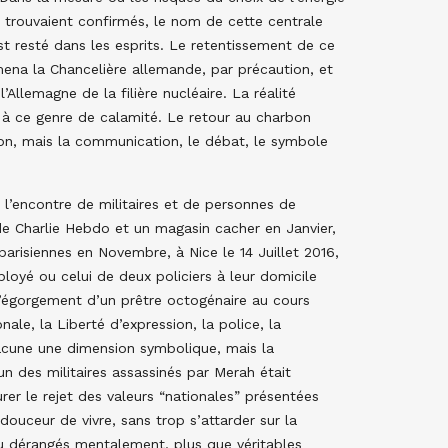
e trouvaient confirmés, le nom de cette centrale
t resté dans les esprits. Le retentissement de ce
ena la Chancelière allemande, par précaution, et
’Allemagne de la filière nucléaire. La réalité
à ce genre de calamité. Le retour au charbon
ion, mais la communication, le débat, le symbole
 l’encontre de militaires et de personnes de
 de Charlie Hebdo et un magasin cacher en Janvier,
parisiennes en Novembre, à Nice le 14 Juillet 2016,
loyé ou celui de deux policiers à leur domicile
’égorgement d’un prêtre octogénaire au cours
ale, la Liberté d’expression, la police, la
hacune une dimension symbolique, mais la
un des militaires assassinés par Merah était
urer le rejet des valeurs “nationales” présentées
douceur de vivre, sans trop s’attarder sur la
ou dérangés mentalement, plus que véritables