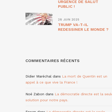
URGENCE DE SALUT
PUBLIC !
28 JUIN 2025
TRUMP VA-T-IL
REDESSINER LE MONDE ?
COMMENTAIRES RÉCENTS
Didier Maréchal
dans
La mort de Quentin est un
appel à ce que vive la France !
Noé Zabon
dans
La démocratie directe est la seul
solution pour notre pays.
Erwan
dans
La démocratie directe est la seule