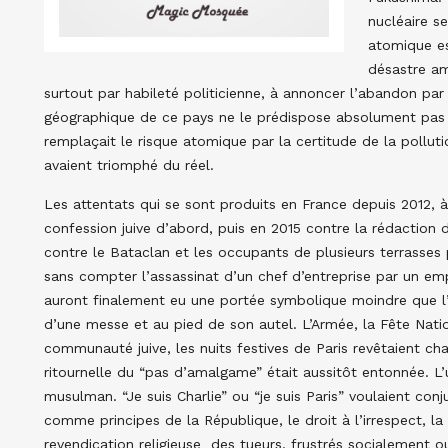
nucléaire s
atomique es
désastre am
surtout par habileté politicienne, à annoncer l’abandon par l
géographique de ce pays ne le prédispose absolument pas 
remplaçait le risque atomique par la certitude de la pollut
avaient triomphé du réel.
Les attentats qui se sont produits en France depuis 2012, à
confession juive d’abord, puis en 2015 contre la rédaction
contre le Bataclan et les occupants de plusieurs terrasses 
sans compter l’assassinat d’un chef d’entreprise par un emp
auront finalement eu une portée symbolique moindre que l
d’une messe et au pied de son autel. L’Armée, la Fête Nation
communauté juive, les nuits festives de Paris revêtaient c
ritournelle du “pas d’amalgame” était aussitôt entonnée. L’
musulman. “Je suis Charlie” ou “je suis Paris” voulaient conj
comme principes de la République, le droit à l’irrespect, la 
revendication religieuse des tueurs, frustrés socialement 