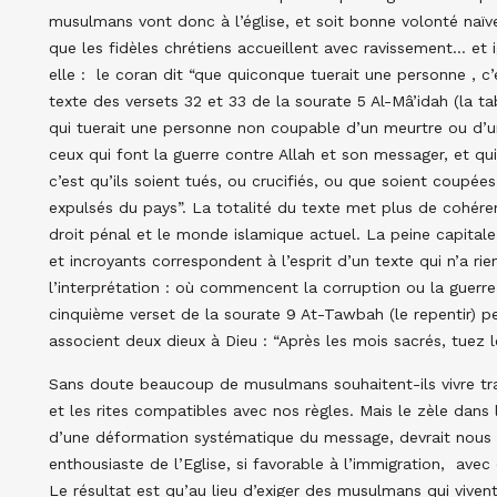
musulmans vont donc à l’église, et soit bonne volonté naïv
que les fidèles chrétiens accueillent avec ravissement… et 
elle : le coran dit “que quiconque tuerait une personne , c
texte des versets 32 et 33 de la sourate 5 Al-Mâ’idah (la ta
qui tuerait une personne non coupable d’un meurtre ou d’u
ceux qui font la guerre contre Allah et son messager, et qui
c’est qu’ils soient tués, ou crucifiés, ou que soient coupée
expulsés du pays”. La totalité du texte met plus de cohéren
droit pénal et le monde islamique actuel. La peine capitale,
et incroyants correspondent à l’esprit d’un texte qui n’a ri
l’interprétation : où commencent la corruption ou la guerre 
cinquième verset de la sourate 9 At-Tawbah (le repentir) peut
associent deux dieux à Dieu : “Après les mois sacrés, tuez 
Sans doute beaucoup de musulmans souhaitent-ils vivre tra
et les rites compatibles avec nos règles. Mais le zèle dans
d’une déformation systématique du message, devrait nous i
enthousiaste de l’Eglise, si favorable à l’immigration, ave
Le résultat est qu’au lieu d’exiger des musulmans qui vive