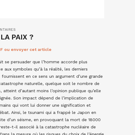
NTAIRES
LA PAIX ?
F ou envoyer cet article
lait se persuader que l’homme accorde plus
e aux symboles qu’à la réalité, les derniers
fournissent en ce sens un argument d’une grande
catastrophe naturelle, quelque soit le nombre de
, atteint d’autant moins l’opinion publique qu’elle
oignée. Son impact dépend de l’implication de
mains qui vont lui donner une signification et
ébat. Ainsi, le tsunami qui a frappé le Japon en
suite d’un séisme, en provoquant la mort de 18000
reste-t-il associé à la catastrophe nucléaire de
Dans la mesure où les risques du choix de l’énergie