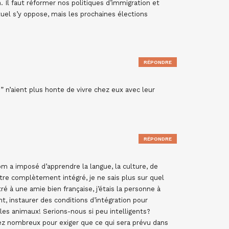
. Il faut réformer nos politiques d’immigration et
tuel s’y oppose, mais les prochaines élections
RÉPONDRE
s” n’aient plus honte de vivre chez eux avec leur
RÉPONDRE
nom a imposé d’apprendre la langue, la culture, de
’être complètement intégré, je ne sais plus sur quel
tré à une amie bien française, j’étais la personne à
ant, instaurer des conditions d’intégration pour
les animaux! Serions-nous si peu intelligents?
ez nombreux pour exiger que ce qui sera prévu dans