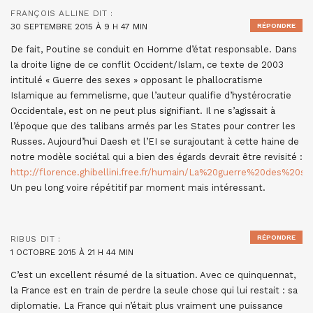
FRANÇOIS ALLINE
DIT :
30 SEPTEMBRE 2015 À 9 H 47 MIN
RÉPONDRE
De fait, Poutine se conduit en Homme d’état responsable. Dans
la droite ligne de ce conflit Occident/Islam, ce texte de 2003
intitulé « Guerre des sexes » opposant le phallocratisme
Islamique au femmelisme, que l’auteur qualifie d’hystérocratie
Occidentale, est on ne peut plus signifiant. Il ne s’agissait à
l’époque que des talibans armés par les States pour contrer les
Russes. Aujourd’hui Daesh et l’EI se surajoutant à cette haine de
notre modèle sociétal qui a bien des égards devrait être revisité :
http://florence.ghibellini.free.fr/humain/La%20guerre%20des%20sex
Un peu long voire répétitif par moment mais intéressant.
RÉPONDRE
RIBUS
DIT :
1 OCTOBRE 2015 À 21 H 44 MIN
C’est un excellent résumé de la situation. Avec ce quinquennat,
la France est en train de perdre la seule chose qui lui restait : sa
diplomatie. La France qui n’était plus vraiment une puissance