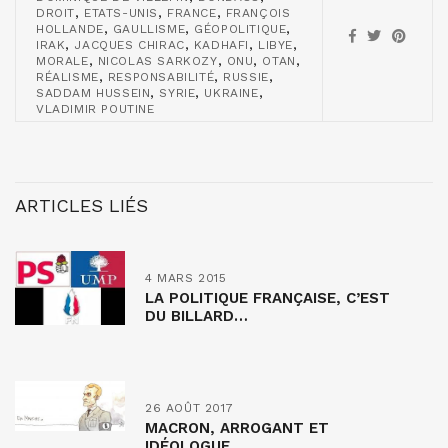
,
,
,
DROIT
ETATS-UNIS
FRANCE
FRANÇOIS
,
,
,
HOLLANDE
GAULLISME
GÉOPOLITIQUE
,
,
,
,
IRAK
JACQUES CHIRAC
KADHAFI
LIBYE
,
,
,
,
MORALE
NICOLAS SARKOZY
ONU
OTAN
,
,
,
RÉALISME
RESPONSABILITÉ
RUSSIE
,
,
,
SADDAM HUSSEIN
SYRIE
UKRAINE
VLADIMIR POUTINE
ARTICLES LIÉS
4 MARS 2015
LA POLITIQUE FRANÇAISE, C’EST
DU BILLARD…
26 AOÛT 2017
MACRON, ARROGANT ET
IDÉOLOGUE…