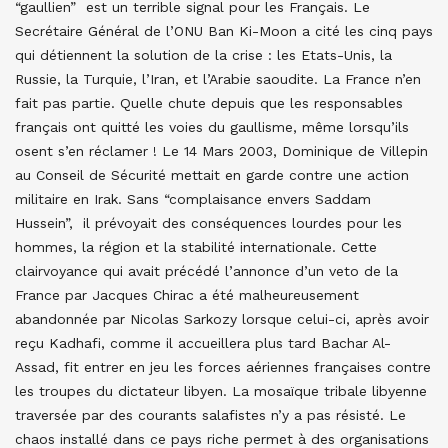
“gaullien” est un terrible signal pour les Français. Le
Secrétaire Général de l’ONU Ban Ki-Moon a cité les cinq pays
qui détiennent la solution de la crise : les Etats-Unis, la
Russie, la Turquie, l’Iran, et l’Arabie saoudite. La France n’en
fait pas partie. Quelle chute depuis que les responsables
français ont quitté les voies du gaullisme, même lorsqu’ils
osent s’en réclamer ! Le 14 Mars 2003, Dominique de Villepin
au Conseil de Sécurité mettait en garde contre une action
militaire en Irak. Sans “complaisance envers Saddam
Hussein”, il prévoyait des conséquences lourdes pour les
hommes, la région et la stabilité internationale. Cette
clairvoyance qui avait précédé l’annonce d’un veto de la
France par Jacques Chirac a été malheureusement
abandonnée par Nicolas Sarkozy lorsque celui-ci, après avoir
reçu Kadhafi, comme il accueillera plus tard Bachar Al-
Assad, fit entrer en jeu les forces aériennes françaises contre
les troupes du dictateur libyen. La mosaïque tribale libyenne
traversée par des courants salafistes n’y a pas résisté. Le
chaos installé dans ce pays riche permet à des organisations