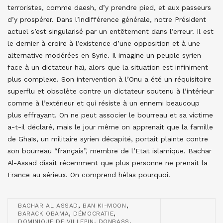
terroristes, comme daesh, d’y prendre pied, et aux passeurs
d’y prospérer. Dans l’indifférence générale, notre Président
actuel s’est singularisé par un entêtement dans l’erreur. Il est
le dernier à croire à l’existence d’une opposition et à une
alternative modérées en Syrie. Il imagine un peuple syrien
face à un dictateur haï, alors que la situation est infiniment
plus complexe. Son intervention à l’Onu a été un réquisitoire
superflu et obsolète contre un dictateur soutenu à l’intérieur
comme à l’extérieur et qui résiste à un ennemi beaucoup
plus effrayant. On ne peut associer le bourreau et sa victime
a-t-il déclaré, mais le jour même on apprenait que la famille
de Ghaïs, un militaire syrien décapité, portait plainte contre
son bourreau “français”, membre de l’Etat islamique. Bachar
Al-Assad disait récemment que plus personne ne prenait la
France au sérieux. On comprend hélas pourquoi.
,
,
BACHAR AL ASSAD
BAN KI-MOON
,
,
BARACK OBAMA
DÉMOCRATIE
,
,
DOMINIQUE DE VILLEPIN
DONBASS