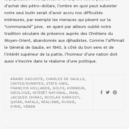
d’achat des pétro-dollars, l’ombre en quoi peut subsister
notre seul butin serait d’avoir accru nos difficultés
intérieures, par exemple les menaces qui pèsent sur la
“communauté” juive, en ayant par ailleurs oublié notre
tradition séculaire de présence auprès des Chrétiens du
Moyen-Orient, abandonnés aux djihadistes. Comme l’affirmait
le Général de Gaulle, en 1940, à côté du bon sens et de
l’intérêt supérieur de la patrie, l’honneur d’une nation doit
aussi s’inscrire dans le réalisme d’une politique.
,
,
ARABIE SAOUDITE
CHARLES DE GAULLE
,
,
CHIITES/SUNNITES
ETATS-UNIS
,
,
,
FRANÇOIS HOLLANDE
GOLFE
HONNEUR
,
,
,
IDÉOLOGIE
INTÉRÊT NATIONAL
IRAN
,
,
JACQUES CHIRAC
NICOLAS SARKOZY
,
,
,
,
QATAR
RAFALE
RÉALISME
RUSSIE
,
SYRIE
YÉMEN