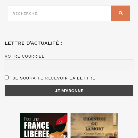
RECHERCHE
SUR
RECHER
:
LETTRE D’ACTUALITÉ :
VOTRE COURRIEL
JE SOUHAITE RECEVOIR LA LETTRE