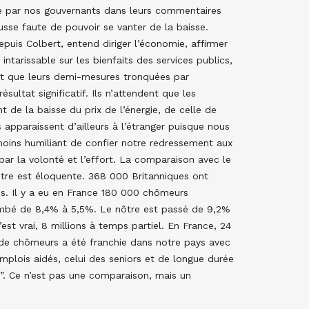
se par nos gouvernants dans leurs commentaires
ausse faute de pouvoir se vanter de la baisse.
uis Colbert, entend diriger l’économie, affirmer
intarissable sur les bienfaits des services publics,
ent que leurs demi-mesures tronquées par
ésultat significatif. Ils n’attendent que les
 de la baisse du prix de l’énergie, de celle de
s apparaissent d’ailleurs à l’étranger puisque nous
moins humiliant de confier notre redressement aux
ar la volonté et l’effort. La comparaison avec le
ôtre est éloquente. 368 000 Britanniques ont
ds. Il y a eu en France 180 000 chômeurs
tombé de 8,4% à 5,5%. Le nôtre est passé de 9,2%
est vrai, 8 millions à temps partiel. En France, 24
ns de chômeurs a été franchie dans notre pays avec
plois aidés, celui des seniors et de longue durée
e”. Ce n’est pas une comparaison, mais un