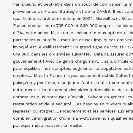
Par ailleurs, et peut-être dans un souci de compenser la ma
provenance de France-Stratégie et de la DARES. Il est con
qualifications, bref aux métiers en 2022. Merveilleux ! Selo
France créerait entre 735 000 et 830 000 emplois tandis qu
à 7%, cette année là, selon le scénario le plus optimiste.
partenaires aujourd’hui, mais les causes impliquées ont vit
invoqué est le vieillissement : un grand signe de vitalité ! 
619 000 dans les dix années suivantes. Cela va assurer 80%
gouvernement ! Avec ce genre d’argument, il sera difficile d’e
pour équilibrer nos comptes, augmenter la population active
emplois… Mais la France n’a pas seulement oublié Colbert e
puisqu’on y peut dire, d’un jour à l’autre, tout et son contr
autre mérite : ils réclament des aides à domicile et des ai
comme les plus porteuses d’avenir… Suivent en général les 
restauration et de la sécurité. Les besoins en ouvriers qual
régresser ou stagner. L’encadrement et les services aux ent
combien l’immigration d’une main-d’oeuvre non qualifiée e
politique méconnaissent la réalité.