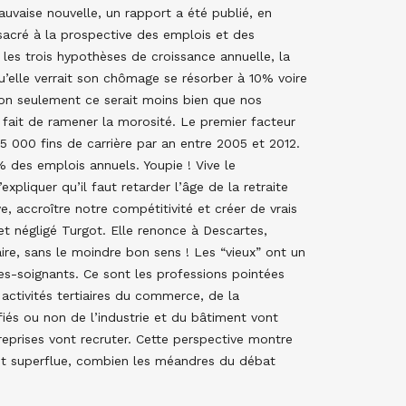
uvaise nouvelle, un rapport a été publié, en
sacré à la prospective des emplois et des
n les trois hypothèses de croissance annuelle, la
’elle verrait son chômage se résorber à 10% voire
 Non seulement ce serait moins bien que nos
e fait de ramener la morosité. Le premier facteur
565 000 fins de carrière par an entre 2005 et 2012.
 des emplois annuels. Youpie ! Vive le
xpliquer qu’il faut retarder l’âge de la retraite
, accroître notre compétitivité et créer de vrais
t négligé Turgot. Elle renonce à Descartes,
aire, sans le moindre bon sens ! Les “vieux” ont un
des-soignants. Ce sont les professions pointées
activités tertiaires du commerce, de la
ifiés ou non de l’industrie et du bâtiment vont
reprises vont recruter. Cette perspective montre
st superflue, combien les méandres du débat