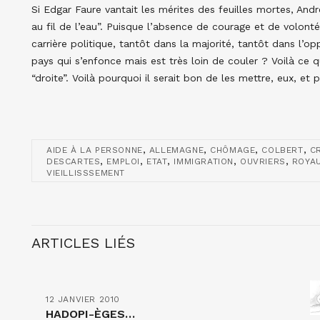
Si Edgar Faure vantait les mérites des feuilles mortes, Andr
au fil de l’eau”. Puisque l’absence de courage et de volont
carrière politique, tantôt dans la majorité, tantôt dans l’o
pays qui s’enfonce mais est très loin de couler ? Voilà ce
“droite”. Voilà pourquoi il serait bon de les mettre, eux, e
,
,
,
,
AIDE À LA PERSONNE
ALLEMAGNE
CHÔMAGE
COLBERT
C
,
,
,
,
,
DESCARTES
EMPLOI
ETAT
IMMIGRATION
OUVRIERS
ROYA
VIEILLISSSEMENT
ARTICLES LIÉS
12 JANVIER 2010
HADOPI-ÈGES…