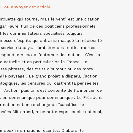
F ou envoyer cet article
girouette qui tourne, mais le vent” est une citation
ar Faure, l’un de ces politiciens professionnels
t les commentateurs spécialisés toujours
finesse d’esprits qui ont ainsi masqué la médiocrité
 service du pays. L’ambition des feuilles mortes
respond le mieux à l’automne des nations. C’est la
e actuelle et en particulier de la France. La
tites phrases, des traits d’humour ou des mots
 le paysage . Le grand projet a disparu, l’action
ologiques, les censures qui castrent la pensée les
l’action, puis on s’est contenté de l’annoncer, ce
ant, on communique pour communiquer. Le Président
rmation nationale chargé de “canal”iser le
années Mitterrand, mine notre esprit public national,
ar deux informations récentes. D’abord, le