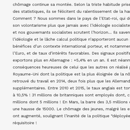
chômage continue sa montée. Selon la triste habitude pri
des statistiques, ils se félicitent du ralentissement de la h
Comment ? Nous sommes dans le pays de l’Etat-roi, qui dep
son volontarisme plus que jamais avec l’idéologie socialiste 
et nos gouvernants socialistes scrutent l’horizon… Ils sav
l’idéologie et le lâche calcul politique n’apporteront aucun r
bénéfices d’un contexte international porteur, et notamment
l’Euro, et de taux d’intérêts favorables. Des signaux positif
exportons plus en Allemagne : +5,4% en un an. Il est néan
conséquences heureuses de celui que les autres on réalisé p
Royaume-Uni dont la politique est la plus éloignée de la n
retrouvé du travail en 2014, deux fois plus que les Alleman
supplémentaires. Entre 2010 et 2015, le taux anglais est 
à 10,5% ! 31 millions de britanniques sont employés dont, c’
millions dont 5 millions ! En Mars, la barre des 3,5 millio
une hausse de 15000. Le chômage des jeunes, malgré les em
ont augmenté, soulignant l’inanité de la politique “déployé
réquisitoire !