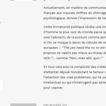
Actuellement, en matière de communication
Français aux mauvais chiffres du chômage
psychologique, donner l’impression de te
e
Cette immaturité politique révèle une im
(l’homme le plus cool du monde parce qu’
cool l’adorant), de la posture comme jama
si l’on se moque à raison du ridicule de c
européen – “The yes need the no to win ag
propose ne valent pas mieux au niveau de
télé !”… comme “Non, mais allô, quoi !”
Et tout cela avec la complicité des média
d’attentat déjoué nonobstant le facteur 
l’attention des vrais problèmes, qui ne s
intellectuel ou qui n’interrogent pas séri
pour copiner.
DELAFOSSE
DIT :