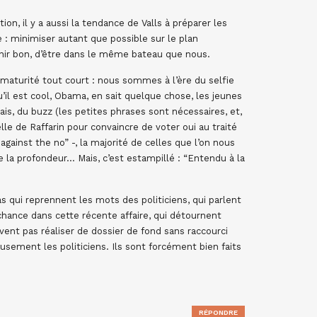
, il y a aussi la tendance de Valls à préparer les
 : minimiser autant que possible sur le plan
nir bon, d’être dans le même bateau que nous.
maturité tout court : nous sommes à l’ère du selfie
il est cool, Obama, en sait quelque chose, les jeunes
is, du buzz (les petites phrases sont nécessaires, et,
elle de Raffarin pour convaincre de voter oui au traité
ainst the no” -, la majorité de celles que l’on nous
 la profondeur… Mais, c’est estampillé : “Entendu à la
s qui reprennent les mots des politiciens, qui parlent
chance dans cette récente affaire, qui détournent
avent pas réaliser de dossier de fond sans raccourci
eusement les politiciens. Ils sont forcément bien faits
RÉPONDRE