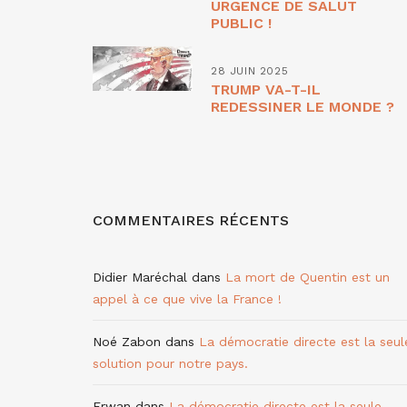
URGENCE DE SALUT
PUBLIC !
28 JUIN 2025
TRUMP VA-T-IL
REDESSINER LE MONDE ?
COMMENTAIRES RÉCENTS
Didier Maréchal
dans
La mort de Quentin est un
appel à ce que vive la France !
Noé Zabon
dans
La démocratie directe est la seul
solution pour notre pays.
Erwan
dans
La démocratie directe est la seule