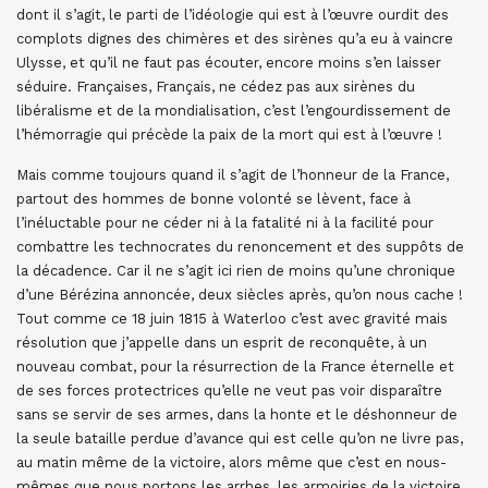
dont il s’agit, le parti de l’idéologie qui est à l’œuvre ourdit des
complots dignes des chimères et des sirènes qu’a eu à vaincre
Ulysse, et qu’il ne faut pas écouter, encore moins s’en laisser
séduire. Françaises, Français, ne cédez pas aux sirènes du
libéralisme et de la mondialisation, c’est l’engourdissement de
l’hémorragie qui précède la paix de la mort qui est à l’œuvre !
Mais comme toujours quand il s’agit de l’honneur de la France,
partout des hommes de bonne volonté se lèvent, face à
l’inéluctable pour ne céder ni à la fatalité ni à la facilité pour
combattre les technocrates du renoncement et des suppôts de
la décadence. Car il ne s’agit ici rien de moins qu’une chronique
d’une Bérézina annoncée, deux siècles après, qu’on nous cache !
Tout comme ce 18 juin 1815 à Waterloo c’est avec gravité mais
résolution que j’appelle dans un esprit de reconquête, à un
nouveau combat, pour la résurrection de la France éternelle et
de ses forces protectrices qu’elle ne veut pas voir disparaître
sans se servir de ses armes, dans la honte et le déshonneur de
la seule bataille perdue d’avance qui est celle qu’on ne livre pas,
au matin même de la victoire, alors même que c’est en nous-
mêmes que nous portons les arrhes, les armoiries de la victoire,