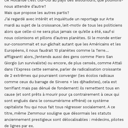
Ok Hollande c’est Oui-Oui au pays des Bisounours, que pouvions-
nous attendre d’autre?
Mais que propose les autres partis?
J’ai regardé avec intérêt et inquiétude un reportage sur Arte
mardi au sujet de la croissance, leit-motiv de tous les politiciens
alors que celle-ci ne sera plus jamais ce qu’elle a été, sauf si
nous colonisons et pillons d’autres planètes. Si le monde entier
sur-consommait et sur-gâchait autant que les Américains et les
Européens, il nous faudrait 10 planètes comme la Terre…
affligeant! alors, j’entends aussi des gens comme Piero San
Giorgio (un survivaliste) ou encore, de plus censés, comme Attali
dans l’Express cette semaine, parler de radicalisation croissante
de 2 extrêmes qui pourraient converger (les écolos radicaux
comme ceux du barrage de Sirvens + les djihadistes), cela est
terrifiant mais pas dénué de fondement! ils remettent tous en
cause (et sont prêts à mourir pour ça contrairement à ceux qui
sont englués dans le consumérisme effréné) ce système
capitaliste fou qui nous fait tous régresser socialement. A ce
titre, même Zemmour souligne que désormais les statuts
anciennement prestigieux sont délocalisables : médecins, pilotes
de lignes par ex.