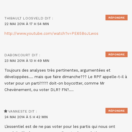
RÉPONDRE
THIBAULT LOOSVELD
DIT :
22 MAI 2014 À 17 H 54 MIN
http://www.youtube.com/watch?v=PE65BoJLwos
RÉPONDRE
DABONCOURT
DIT :
23 MAI 2014 À 13 H 49 MIN
Toujours des analyses très pertinentes, argumentées et
développées…. mais que faire dimanche??? Le RPF appelle-t-il à
voter pour un parti???? doit-on boycotter, comme Mr
Chevènement, ou voter DLR? FN?….
RÉPONDRE
VANNESTE
DIT :
24 MAI 2014 À 5 H 42 MIN
L’essentiel est de ne pas voter pour les partis qui nous ont