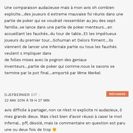
Une comparaison audacieuse mais à mon avis oh combien
explicite…des joueurs d extreme mauvaise foi réunis dans une
partie de poker qui se voudrait ressembler au jeu des sept
famille..se lance dans une partie de poker menteurs…en
accueillant les fauchés..du tour de table..Et les impétueux
joueurs du premier tour…Schuman et Delors friment…Ils
viennent de lancer une infernale partie ou tous les fauchés
veulent s impliquer dans
de folles mises avec le pognon des geniaux
inventeurs…partie de poker qui comme.nous le savons se
termine par le pot final…emporté par Mme Merkel
RÉPONDRE
DJEFBERNIER
DIT :
22 MAI 2014 À 19 H 27 MIN
avis difficile à partager, non ce n’est ni explicite ni audacieux, ô
mes grands dieux. Mais c’est bien d’avoir réussi à caser le mot
infernal.. pff, désolé, mais le commentaire en question est paru
une ou deux fois de trop