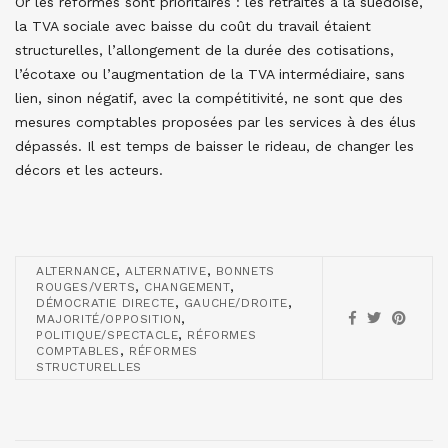
Or les réformes sont prioritaires : les retraites à la suédoise,
la TVA sociale avec baisse du coût du travail étaient
structurelles, l’allongement de la durée des cotisations,
l’écotaxe ou l’augmentation de la TVA intermédiaire, sans
lien, sinon négatif, avec la compétitivité, ne sont que des
mesures comptables proposées par les services à des élus
dépassés. Il est temps de baisser le rideau, de changer les
décors et les acteurs.
,
,
ALTERNANCE
ALTERNATIVE
BONNETS
,
,
ROUGES/VERTS
CHANGEMENT
,
,
DÉMOCRATIE DIRECTE
GAUCHE/DROITE
,
MAJORITÉ/OPPOSITION
,
POLITIQUE/SPECTACLE
RÉFORMES
,
COMPTABLES
RÉFORMES
STRUCTURELLES