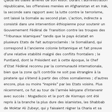
Qaïda les bases arrières de son essor. Durant l’administration
républicaine, les offensives menées en Afghanistan et en Irak,
la seconde sans rapport avec la lutte contre le terrorisme,
ont laissé la Somalie au second plan. L’action, indirecte a
consisté dans une intervention éthiopienne pour soutenir un
Gouvernement Fédéral de Transition contre les troupes des
“Tribunaux Islamiques” tandis que le pays éclatait en
plusieurs Etats de fait autoproclamés : le Somaliland, qui
correspond à l’ancienne colonie britannique et fait preuve
d’une relative stabilité malgré des conflits frontaliers ; le
Puntland, dont le Président est à cette époque, le Chef
d’Etat Fédéral reconnu par la communauté internationale,
bien que la zone qu’il contrôle ne soit pas étrangère à la
piraterie qui s’étend à partir des côtes somaliennes ; d’autres
encore, plus ou moins “inspirés” par les Etats voisins. Plus
récemment, ce fut au tour de l’armée kényane d’intervenir
avec succès : Mogadiscio et le port de Kismayo ont été
repris à la branche la plus dure des islamistes, les Shabbab
de Moktar Ali Zubeyr, qui y faisaient régner la Charia et sa