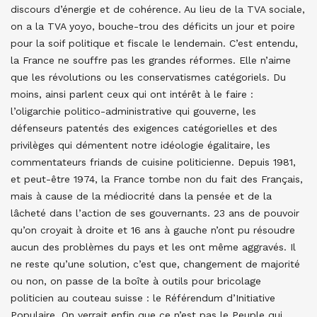
discours d’énergie et de cohérence. Au lieu de la TVA sociale,
on a la TVA yoyo, bouche-trou des déficits un jour et poire
pour la soif politique et fiscale le lendemain. C’est entendu,
la France ne souffre pas les grandes réformes. Elle n’aime
que les révolutions ou les conservatismes catégoriels. Du
moins, ainsi parlent ceux qui ont intérêt à le faire :
l’oligarchie politico-administrative qui gouverne, les
défenseurs patentés des exigences catégorielles et des
privilèges qui démentent notre idéologie égalitaire, les
commentateurs friands de cuisine politicienne. Depuis 1981,
et peut-être 1974, la France tombe non du fait des Français,
mais à cause de la médiocrité dans la pensée et de la
lâcheté dans l’action de ses gouvernants. 23 ans de pouvoir
qu’on croyait à droite et 16 ans à gauche n’ont pu résoudre
aucun des problèmes du pays et les ont même aggravés. Il
ne reste qu’une solution, c’est que, changement de majorité
ou non, on passe de la boîte à outils pour bricolage
politicien au couteau suisse : le Référendum d’Initiative
Populaire. On verrait enfin que ce n’est pas le Peuple qui