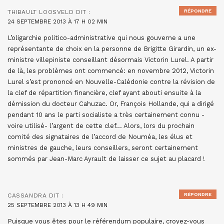
RÉPONDRE
THIBAULT LOOSVELD
DIT :
24 SEPTEMBRE 2013 À 17 H 02 MIN
L’oligarchie politico-administrative qui nous gouverne a une
représentante de choix en la personne de Brigitte Girardin, un ex-
ministre villepiniste conseillant désormais Victorin Lurel. A partir
de là, les problèmes ont commencé: en novembre 2012, Victorin
Lurel s’est prononcé en Nouvelle-Calédonie contre la révision de
la clef de répartition financière, clef ayant abouti ensuite à la
démission du docteur Cahuzac. Or, François Hollande, qui a dirigé
pendant 10 ans le parti socialiste a très certainement connu -
voire utilisé- l’argent de cette clef… Alors, lors du prochain
comité des signataires de l’accord de Nouméa, les élus et
ministres de gauche, leurs conseillers, seront certainement
sommés par Jean-Marc Ayrault de laisser ce sujet au placard !
RÉPONDRE
CASSANDRA
DIT :
25 SEPTEMBRE 2013 À 13 H 49 MIN
Puisque vous êtes pour le référendum populaire, croyez-vous