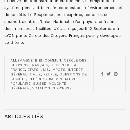
la dérive de la construction européenne, l’immigration, le
système pénal, et bien sûr les questions d’environnement et
de société. Le Peuple se serait exprimé, les partis se
soumettraient et l’Union Nationale d’un pays face à son
déclin en serait facilitée. J’étais reçu jeudi 12 Septembre à
LYON par le Cercle des Citoyens Français pour y développer
ce thème.
,
,
ALLEMAGNE
BIEN COMMUN
CERCLE DES
,
CITOYENS FRANÇAIS
DÉCLIN DE LA
,
,
,
FRANCE
ETATS-UNIS
IMPÔTS
INTÉRÊT
,
,
,
GÉNÉRAL
ITALIE
PEUPLE
QUESTIONS DE
,
SOCIÉTÉ
RÉFÉRENDUM D'INITIATIVE
,
,
POPULAIRE
SUISSE
VOLONTÉ
,
GÉNÉRALE
VOTATION CITOYENNE
ARTICLES LIÉS