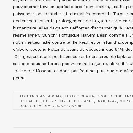
gouvernement syrien, après le précédent irakien, justifie p
puissances occidentales et leurs alliés comme la Turquie o
déclenchement et le prolongement de la guerre civile en raiso
humanitaire, elles devraient s’efforcer d’accepter qu’à Gen
régime syrien.”Munich” s’offusque Harlem Désir, comme s’il
notre meilleur allié contre le IIIe Reich et le refus d’acc
d’abord soutenu Hollande avant de découvrir que 64% des Fr
Ces gesticulations politiciennes sont dérisoires et déplac
sait que nous ne ferons pas vraiment la guerre, alors, il fau
passe par Moscou, et donc par Poutine, plus que par Wash
perçu.
,
,
,
AFGHANISTAN
ASSAD
BARACK OBAMA
DROIT D'INGÉRENC
,
,
,
,
,
DE GAULLE
GUERRE CIVILE
HOLLANDE
IRAK
IRAN
MORAL
,
,
,
QATAR
RÉALISME
RUSSIE
SYRIE