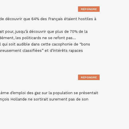
RÉPONDRE
e découvrir que 64% des Français étaient hostiles à
it pour, jusqu’à découvrir que plus de 70% de la
dément, les politicards ne se refont pas…
l qui soit audible dans cette cacophonie de “bons
reusement classifiées” et d’intérêts rapaces
RÉPONDRE
oblème d’emploi des gaz sur la population se présentait
François Hollande ne sortirait surement pas de son