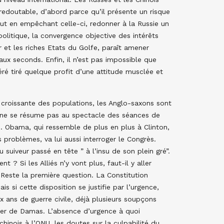
edoutable, d’abord parce qu’il présente un risque
peut en empêchant celle-ci, redonner à la Russie un
politique, la convergence objective des intérêts
r et les riches Etats du Golfe, paraît amener
aux seconds. Enfin, il n’est pas impossible que
péré tiré quelque profit d’une attitude musclée et
é croissante des populations, les Anglo-saxons sont
t ne se résume pas au spectacle des séances de
s. Obama, qui ressemble de plus en plus à Clinton,
problèmes, va lui aussi interroger le Congrès.
suiveur passé en tête ” à l’insu de son plein gré”.
t ? Si les Alliés n’y vont plus, faut-il y aller
Reste la première question. La Constitution
 si cette disposition se justifie par l’urgence,
x ans de guerre civile, déjà plusieurs soupçons
ier de Damas. L’absence d’urgence à quoi
hinois à l’ONU, les doutes sur la culpabilité du