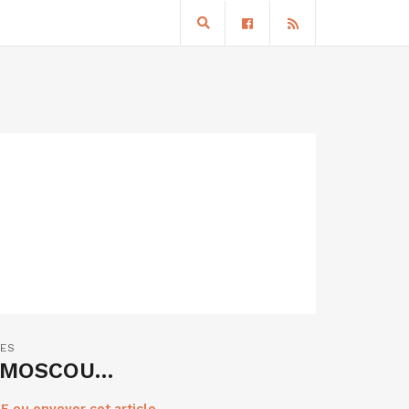
RES
R MOSCOU…
F ou envoyer cet article