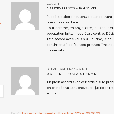
LÉA
DIT :
2 SEPTEMBRE 2013 À 16 H 22 MIN
“Copé a d’abord soutenu Hollande avant d
une action militaire.”
e
Tout comme, en Angleterre, le Labour éta
population britannique était contre. Déci
Et d’accord avec vous sur Poutine, le seu
sentiments”, de fausses preuves “malheu
immédiats.
DELAFOSSE FRANCIS
DIT :
9 SEPTEMBRE 2013 À 16 H 25 MIN
En plein accord avec cet article,si le pr
en chine,le vaillant chevalier -justicier 
écurie….
Ping :
La revue de tweets dtom.fr – N°5 – 09/10/13