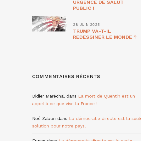
URGENCE DE SALUT
PUBLIC !
28 JUIN 2025
TRUMP VA-T-IL
REDESSINER LE MONDE ?
COMMENTAIRES RÉCENTS
Didier Maréchal
dans
La mort de Quentin est un
appel à ce que vive la France !
Noé Zabon
dans
La démocratie directe est la seul
solution pour notre pays.
Erwan
dans
La démocratie directe est la seule