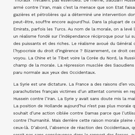
“moraux” n’étaient pas essentiels. De même, Saddam Hussein
armé contre l’Iran, mais c’est la menace que son Etat fais
gazières et pétrolières qui a déterminé une intervention don
peut-être, souffre encore aujourd’hui. Dans la plupart de ce
Emirats, parfois les Turcs. Au nom de la morale, on a levé l
un réalisme fondé sur l’indépendance réciproque pour lui sub
des puissants et des riches. Le réalisme avoué du Général de
l’hypocrisie du droit d’ingérence ? Bizarrement, ce droit cess
voyou. La Chine et le Tibet voire la Corée du Nord, la Russi
champ de la morale. La répression musclée des Saoudiens a
paru normale aux yeux des Occidentaux.
La Syrie est une dictature. La France a des raisons d’en vo
parachutistes français victimes d’un attentat commis en re
Hussein contre l’Iran. La Syrie y avait sans doute mis la mai
La position de Hollande aujourd’hui n’est pas plus morale qu
souhait d’une action ciblée contre Damas parce que l’utilis
contre l’humanité. Mais derrière cette raison morale pleine 
ceux-là. D’abord, l’absence de réaction des Occidentaux, qu
serait pas sans conséquence dans le rapport des forces, au 