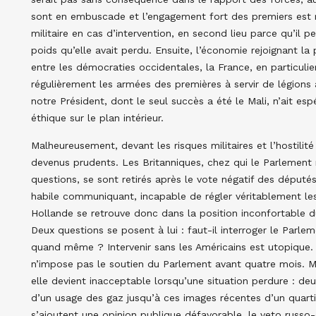
sont en embuscade et l’engagement fort des premiers est r
militaire en cas d’intervention, en second lieu parce qu’il 
poids qu’elle avait perdu. Ensuite, l’économie rejoignant la 
entre les démocraties occidentales, la France, en particulie
régulièrement les armées des premières à servir de légions 
notre Président, dont le seul succès a été le Mali, n’ait es
éthique sur le plan intérieur.
Malheureusement, devant les risques militaires et l’hostilit
devenus prudents. Les Britanniques, chez qui le Parlemen
questions, se sont retirés après le vote négatif des député
habile communiquant, incapable de régler véritablement les 
Hollande se retrouve donc dans la position inconfortable du 
Deux questions se posent à lui : faut-il interroger le Parlemen
quand même ? Intervenir sans les Américains est utopique. 
n’impose pas le soutien du Parlement avant quatre mois. Mais
elle devient inacceptable lorsqu’une situation perdure : deu
d’un usage des gaz jusqu’à ces images récentes d’un quart
s’ajoutent une opinion publique défavorable, le veto russo-c