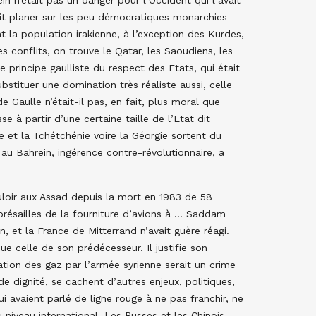
 n’était pas un danger pour l’Occident qui l’avait
ait planer sur les peu démocratiques monarchies
t la population irakienne, à l’exception des Kurdes,
s conflits, on trouve le Qatar, les Saoudiens, les
e principe gaulliste du respect des Etats, qui était
stituer une domination très réaliste aussi, celle
 Gaulle n’était-il pas, en fait, plus moral que
e à partir d’une certaine taille de l’Etat dit
e et la Tchétchénie voire la Géorgie sortent du
u Bahrein, ingérence contre-révolutionnaire, a
uloir aux Assad depuis la mort en 1983 de 58
présailles de la fourniture d’avions à … Saddam
n, et la France de Mitterrand n’avait guère réagi.
e celle de son prédécesseur. Il justifie son
ation des gaz par l’armée syrienne serait un crime
de dignité, se cachent d’autres enjeux, politiques,
i avaient parlé de ligne rouge à ne pas franchir, ne
niveau international. Les Russes et les Chinois