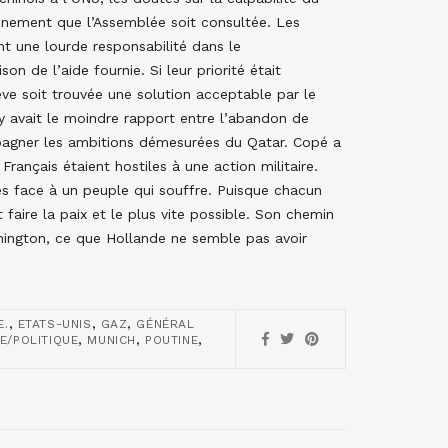
leinement que l’Assemblée soit consultée. Les
nt une lourde responsabilité dans le
n de l’aide fournie. Si leur priorité était
ève soit trouvée une solution acceptable par le
 y avait le moindre rapport entre l’abandon de
ompagner les ambitions démesurées du Qatar. Copé a
ançais étaient hostiles à une action militaire.
ées face à un peuple qui souffre. Puisque chacun
t faire la paix et le plus vite possible. Son chemin
ington, ce que Hollande ne semble pas avoir
,
,
,
E.
ETATS-UNIS
GAZ
GÉNÉRAL
,
,
,
E/POLITIQUE
MUNICH
POUTINE