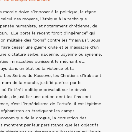
a morale doive s’imposer à la politique, le règne
 calcul des moyens, l’éthique à la technique
 pensée humaniste, et notamment chrétienne, de
ain. Elle porte le récent “droit d’ingérence” qui
ction militaire des “bons” contre les “mauvais”. Sous
 faire cesser une guerre civile et le massacre d’un
ne dictature serbe, irakienne, libyenne ou syrienne,
aties immaculées punissent le méchant et…
pays dans un état où la violence et la
s. Les Serbes du Kossovo, les Chrétiens d’Irak sont
u nom de la morale, justifié parfois par le
ù l’intérêt politique prévalait sur le devoir
ble, de justifier une action dont les fins sont
ce, c’est l’impérialisme de Tartufe. Il est légitime
 Afghanistan en éradiquant les camps
 économique de la drogue, la corruption des
s montrent par leur persistance que les objectifs