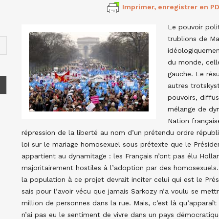
Imprimer, enregistrer en PD
Le pouvoir poli
trublions de Ma
idéologiquement
du monde, celle
gauche. Le résu
autres trotskys
pouvoirs, diffu
mélange de dyna
Nation français
répression de la liberté au nom d’un prétendu ordre républ
loi sur le mariage homosexuel sous prétexte que le Présid
appartient au dynamitage : les Français n’ont pas élu Holla
majoritairement hostiles à l’adoption par des homosexuels.
la population à ce projet devrait inciter celui qui est le Pr
sais pour l’avoir vécu que jamais Sarkozy n’a voulu se mett
million de personnes dans la rue. Mais, c’est là qu’apparaît
n’ai pas eu le sentiment de vivre dans un pays démocratiqu