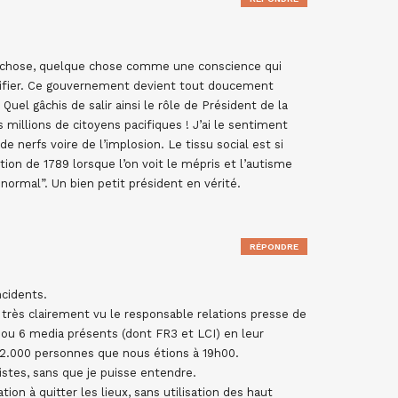
que chose, quelque chose comme une conscience qui
tifier. Ce gouvernement devient tout doucement
. Quel gâchis de salir ainsi le rôle de Président de la
s millions de citoyens pacifiques ! J’ai le sentiment
de nerfs voire de l’implosion. Le tissu social est si
ion de 1789 lorsque l’on voit le mépris et l’autisme
ormal”. Un bien petit président en vérité.
RÉPONDRE
ncidents.
 très clairement vu le responsable relations presse de
 5 ou 6 media présents (dont FR3 et LCI) en leur
 2.000 personnes que nous étions à 19h00.
listes, sans que je puisse entendre.
on à quitter les lieux, sans utilisation des haut