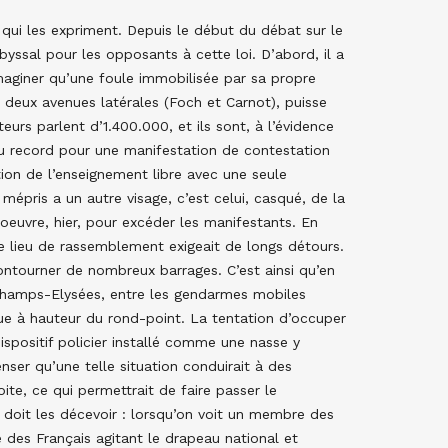
qui les expriment. Depuis le début du débat sur le
yssal pour les opposants à cette loi. D’abord, il a
aginer qu’une foule immobilisée par sa propre
 deux avenues latérales (Foch et Carnot), puisse
rs parlent d’1.400.000, et ils sont, à l’évidence
e du record pour une manifestation de contestation
sation de l’enseignement libre avec une seule
épris a un autre visage, c’est celui, casqué, de la
 oeuvre, hier, pour excéder les manifestants. En
le lieu de rassemblement exigeait de longs détours.
ontourner de nombreux barrages. C’est ainsi qu’en
 Champs-Elysées, entre les gendarmes mobiles
nue à hauteur du rond-point. La tentation d’occuper
dispositif policier installé comme une nasse y
enser qu’une telle situation conduirait à des
ite, ce qui permettrait de faire passer le
 doit les décevoir : lorsqu’on voit un membre des
 des Français agitant le drapeau national et