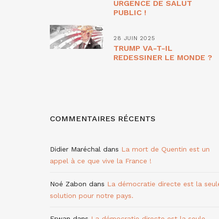
URGENCE DE SALUT
PUBLIC !
28 JUIN 2025
TRUMP VA-T-IL
REDESSINER LE MONDE ?
COMMENTAIRES RÉCENTS
Didier Maréchal
dans
La mort de Quentin est un
appel à ce que vive la France !
Noé Zabon
dans
La démocratie directe est la seul
solution pour notre pays.
Erwan
dans
La démocratie directe est la seule