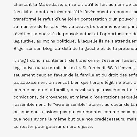
chantant la Marseillaise, on se dit qu’il le fait au nom de c
familial et dont certains ont fêté l’avènement en brandissa
transformé le refus d’une loi en contestation d’un pouvoir q
sa manière de le faire. Hier, a peut-être commencé un prin
révoltent la nocivité du pouvoir actuel et l’opportunisme de
législative, au moins politique, à laquelle ils ne s’attenda
Bilger sur son blog, au-delà de la gauche et de la prétendue 
Il s’agit donc, maintenant, de transformer l’essai en faisant
législative ou un retrait du texte. Si l’on écrit 68 à l’envers
seulement ceux en faveur de la famille et du droit des enfan
paradoxalement on sentait bien que l’ordre légitime était d
comme celle de la famille, des valeurs qui rassemblent et n
convictions, de croyances, et même d'”orientations sexuell
rassemblement, le “vivre ensemble” étaient au coeur de la
puisque nous n’avions pas pu les remonter comme ceux qui 
que nous avions le même but que nos prédécesseurs, mais q
contester pour garantir un ordre juste.