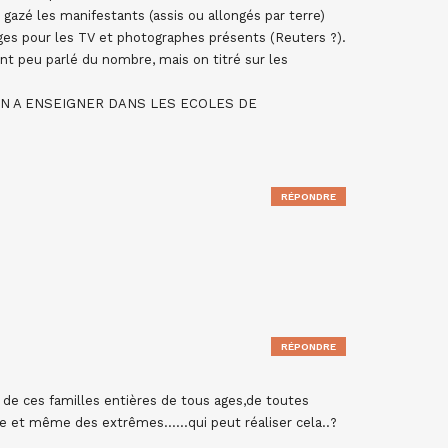
gazé les manifestants (assis ou allongés par terre)
ages pour les TV et photographes présents (Reuters ?).
ont peu parlé du nombre, mais on titré sur les
N A ENSEIGNER DANS LES ECOLES DE
RÉPONDRE
RÉPONDRE
lieu de ces familles entières de tous ages,de toutes
re et même des extrêmes……qui peut réaliser cela..?