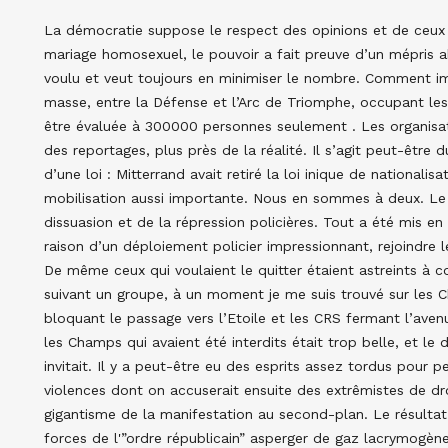
La démocratie suppose le respect des opinions et de ceux 
mariage homosexuel, le pouvoir a fait preuve d’un mépris ab
voulu et veut toujours en minimiser le nombre. Comment im
masse, entre la Défense et l’Arc de Triomphe, occupant les
être évaluée à 300000 personnes seulement . Les organisateu
des reportages, plus près de la réalité. Il s’agit peut-êtr
d’une loi : Mitterrand avait retiré la loi inique de nationali
mobilisation aussi importante. Nous en sommes à deux. Le m
dissuasion et de la répression policières. Tout a été mis en
raison d’un déploiement policier impressionnant, rejoindre 
De même ceux qui voulaient le quitter étaient astreints à c
suivant un groupe, à un moment je me suis trouvé sur les
bloquant le passage vers l’Etoile et les CRS fermant l’ave
les Champs qui avaient été interdits était trop belle, et le 
invitait. Il y a peut-être eu des esprits assez tordus pour p
violences dont on accuserait ensuite des extrêmistes de dro
gigantisme de la manifestation au second-plan. Le résultat
forces de l'”ordre républicain” asperger de gaz lacrymogène