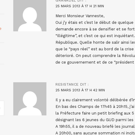
GRANADEL
DIT :
25 MARS 2013 À 17 H 21 MIN
Merci Monsieur Vanneste,
Oui j’y étais et c’est le début de quel
e
demande encore à se densifier et se for
“illégitime”, et c’est ce qui est inquiétant
République. Quelle honte de salir ainsi le
que le “pays réel” est au bord de la crise 
déterioré. On peut comprendre la Révolut
de ce gouvernement et de ce “président n
RESISTANCE
DIT :
25 MARS 2013 À 17 H 42 MIN
Il y a eu clairement volonté délibérée d’i
En bas des Champs de 17h45 à 20h15, j’ai
la Préfecture faire un petit briefing aux
désignant les 6 jeunes du GUD parmi les
A 19h55, il a de nouveau briefé les journa
A 20h00, sans aucune sommation ni incitati