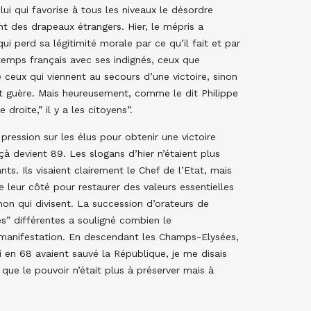
elui qui favorise à tous les niveaux le désordre
nt des drapeaux étrangers. Hier, le mépris a
ui perd sa légitimité morale par ce qu’il fait et par
temps français avec ses indignés, ceux que
 ceux qui viennent au secours d’une victoire, sinon
ient guère. Mais heureusement, comme le dit Philippe
droite,” il y a les citoyens”.
 pression sur les élus pour obtenir une victoire
, çà devient 89. Les slogans d’hier n’étaient plus
ts. Ils visaient clairement le Chef de l’Etat, mais
e leur côté pour restaurer des valeurs essentielles
on qui divisent. La succession d’orateurs de
es” différentes a souligné combien le
 manifestation. En descendant les Champs-Elysées,
en 68 avaient sauvé la République, je me disais
ue le pouvoir n’était plus à préserver mais à