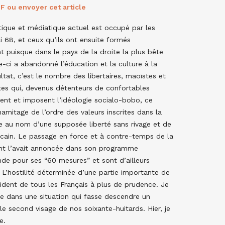
F ou envoyer cet article
tique et médiatique actuel est occupé par les
i 68, et ceux qu’ils ont ensuite formés
 puisque dans le pays de la droite la plus bête
-ci a abandonné l’éducation et la culture à la
ltat, c’est le nombre des libertaires, maoïstes et
tes qui, devenus détenteurs de confortables
sent et imposent l’idéologie socialo-bobo, ce
mitage de l’ordre des valeurs inscrites dans la
e au nom d’une supposée liberté sans rivage et de
icain. Le passage en force et à contre-temps de la
ent l’avait annoncée dans son programme
nde pour ses “60 mesures” et sont d’ailleurs
 L’hostilité déterminée d’une partie importante de
ésident de tous les Français à plus de prudence. Je
re dans une situation qui fasse descendre un
 le second visage de nos soixante-huitards. Hier, je
e.