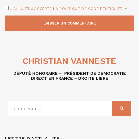
J'AI LU ET J'ACCEPTE LA POLITIQUE DE CONFIDENTIALITÉ.
*
CHRISTIAN VANNESTE
DÉPUTÉ HONORAIRE – PRÉSIDENT DE DÉMOCRATIE
DIRECT EN FRANCE – DROITE LIBRE
RECHERCHE
SUR
RECHER
:
LETTRE D’ACTUALITÉ :