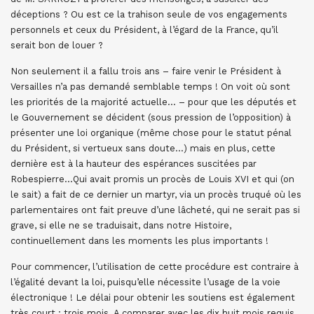
déceptions ? Ou est ce la trahison seule de vos engagements
personnels et ceux du Président, à l’égard de la France, qu’il
serait bon de louer ?
Non seulement il a fallu trois ans – faire venir le Président à
Versailles n’a pas demandé semblable temps ! On voit où sont
les priorités de la majorité actuelle… – pour que les députés et
le Gouvernement se décident (sous pression de l’opposition) à
présenter une loi organique (même chose pour le statut pénal
du Président, si vertueux sans doute…) mais en plus, cette
dernière est à la hauteur des espérances suscitées par
Robespierre…Qui avait promis un procès de Louis XVI et qui (on
le sait) a fait de ce dernier un martyr, via un procès truqué où les
parlementaires ont fait preuve d’une lâcheté, qui ne serait pas si
grave, si elle ne se traduisait, dans notre Histoire,
continuellement dans les moments les plus importants !
Pour commencer, l’utilisation de cette procédure est contraire à
l’égalité devant la loi, puisqu’elle nécessite l’usage de la voie
électronique ! Le délai pour obtenir les soutiens est également
très court : trois mois. A comparer avec les dix huit mois requis