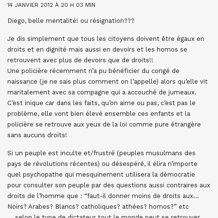
14 JANVIER 2012 À 20 H 03 MIN
Diego, belle mentalité! ou résignation???
Je dis simplement que tous les citoyens doivent être égaux en
droits et en dignité mais aussi en devoirs et les homos se
retrouvent avec plus de devoirs que de droits!!
Une policière récemment n’a pu bénéficier du congé de
naissance (je ne sais plus comment on l’appelle) alors qu’elle vit
maritalement avec sa compagne qui a accouché de jumeaux.
C’est inique car dans les faits, qu’on aime ou pas, c’est pas le
problème, elle vont bien élevé ensemble ces enfants et la
policière se retrouve aux yeux de la loi comme pure étrangère
sans aucuns droits!
Si un peuple est inculte et/frustré (peuples musulmans des
pays de révolutions récentes) ou désespéré, il élira n’importe
quel psychopathe qui mesquinement utilisera la démocratie
pour consulter son peuple par des questions aussi contraires aux
droits de l’homme que : “faut-il donner moins de droits aux…
Noirs? Arabes? Blancs? catholiques? athées? homos?” etc
….selon le type de dictateur tout le monde peut se retrouver