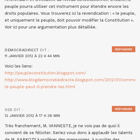
peuple pourra utiliser cet instrument pour étendre encore les
droits populaires. Vous trouverez ici la revendication : « le peuple,
et uniquement le peuple, doit pouvoir modifier la Constitution ».
Voir ici pour une argumentation plus détaillée.
RÉPONDRE
DEMOCRADIRECT
DIT :
11 JANVIER 2012 À 22 H 44 MIN
Voici les liens:
http://peupleconstitution.blogspot.com/
http://www.blogdemocratiedirecte.blogspot.com/2012/01/commen
le-peuple-peut-il-prendre-les.html
RÉPONDRE
SEB
DIT :
12 JANVIER 2012 À 17 H 36 MIN
Très franchement, M. VANNESTE, je ne vois pas de quoi il
convient de se féliciter. Seriez vous donc à applaudir les talents
de M. SARKOZY à proférer des mensonges, à susciter des