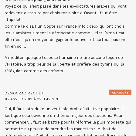
Voyez ce qui s’est passé dans les ex-dictatures arabes qui vont
redevenir dictature par choix mais pire qu’avant…faut être
stupide!
Comme le disait un Copte sur France Info : ceux qui ont choisi
les islamistes aiment la démocratie comme Hitler l’aimait car
elle n’est qu’un moyen de gagner le pouvoir et surtout pas une
fin en soi…
A méditer, quoique l’espèce humaine ne tire aucune leçon de
l’Histoire, a trop peur de la liberté et préfère des tyrans qui la
téléguide comme des enfants.
RÉPONDRE
DEMOCRADIRECT
DIT :
11 JANVIER 2012 À 22 H 42 MIN
Oui, il faut introduire un véritable droit d’initiative populaire. Il
faut que cela devienne un thème majeur des élections. Pour
commencer, il faut se battre pour la réforme la plus modeste qui
permette au peuple de prendre les manettes : le droit de
référendum et d’initiative au niveau constitutionnel. Ensuite, le