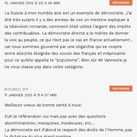
10 JANVIER 2012 À 20 H 45 MIN
RÉPONDRE
La Suisse à mon humble avis est un exemple de démocratie. J’ai
été très surpris il y a des années de voir un ministre expliquer à
la télévision romande, comment était utilisé l’argent des impôts
des contribuables. La démocratie directe a le mérite de donner
la voix au peuple, ce qui n’est pas le cas en France actuellement ,
car nous sommes gouverné par une oligarchie qui se coopte
entre elle,très éloignée des soucis des français et méprisante
pour ce qu’elle appelle le “populisme”. Bien sûr Mr Vanneste je
ne vous classe pas dans cette catégorie.
RÉPONDRE
BOUBOU
DIT :
11 JANVIER 2012 À 11 H 57 MIN
Meilleurs voeux de bonne santé à tous!
Euh le référendum oui mais pas avec des questions
discriminatoires, mesquines, insidieuses, etc…
La démocratie est d’abord le respect des droits de l’Homme, pas
la dictature du plus grand nombre.