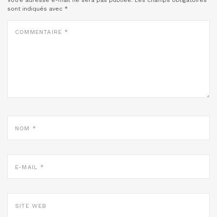
Votre adresse e-mail ne sera pas publiée.
Les champs obligatoires
sont indiqués avec
*
COMMENTAIRE
*
NOM
*
E-
MAIL
*
SITE
WEB