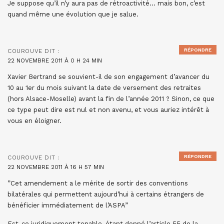
Je suppose qu’il n’y aura pas de rétroactivité… mais bon, c’est
quand même une évolution que je salue.
RÉPONDRE
COUROUVE
DIT :
22 NOVEMBRE 2011 À 0 H 24 MIN
Xavier Bertrand se souvient-il de son engagement d’avancer du
10 au 1er du mois suivant la date de versement des retraites
(hors Alsace-Moselle) avant la fin de l’année 2011 ? Sinon, ce que
ce type peut dire est nul et non avenu, et vous auriez intérêt à
vous en éloigner.
RÉPONDRE
COUROUVE
DIT :
22 NOVEMBRE 2011 À 16 H 57 MIN
‎”Cet amendement a le mérite de sortir des conventions
bilatérales qui permettent aujourd’hui à certains étrangers de
bénéficier immédiatement de l’ASPA”
Est-ce juridiquement tenable, étant donné l’article 55 de la