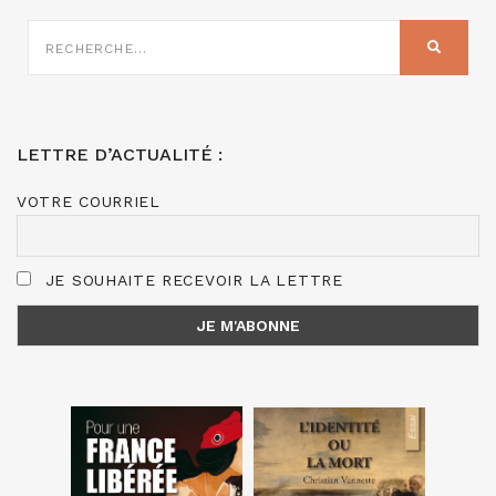
RECHERCHE
SUR
RECHER
:
LETTRE D’ACTUALITÉ :
VOTRE COURRIEL
JE SOUHAITE RECEVOIR LA LETTRE