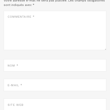
Votre adresse e-mail ne sera pas publiée.
Les champs obligatoires
sont indiqués avec
*
COMMENTAIRE
*
NOM
*
E-
MAIL
*
SITE
WEB