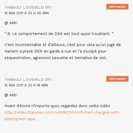
RÉPONDRE
THIBAULT LOOSVELD
DIT :
15 MAI 2011 À 23 H 05 MIN
@ seb:
” 8. Le comportement de DSK est tout aussi troublant. ”
C’est incontestable et d’ailleurs, c’est pour cela qu’un juge de
Harlem a placé DSK en garde à vue et l’a inculpé pour
séquestration, agression sexuelle et tentative de viol.
RÉPONDRE
THIBAULT LOOSVELD
DIT :
15 MAI 2011 À 23 H 16 MIN
@ seb:
Avant d’écrire n’importe quoi, regardez donc cette vidéo
http://video.foxnews.com/v/4695210/imf-chief-charged-with-
attempted-rape
.