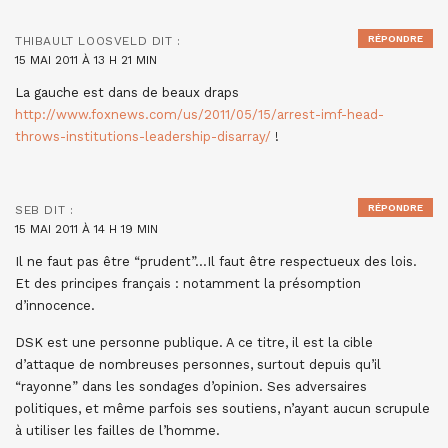
RÉPONDRE
THIBAULT LOOSVELD
DIT :
15 MAI 2011 À 13 H 21 MIN
La gauche est dans de beaux draps
http://www.foxnews.com/us/2011/05/15/arrest-imf-head-
throws-institutions-leadership-disarray/
!
RÉPONDRE
SEB
DIT :
15 MAI 2011 À 14 H 19 MIN
Il ne faut pas être “prudent”…Il faut être respectueux des lois.
Et des principes français : notamment la présomption
d’innocence.
DSK est une personne publique. A ce titre, il est la cible
d’attaque de nombreuses personnes, surtout depuis qu’il
“rayonne” dans les sondages d’opinion. Ses adversaires
politiques, et même parfois ses soutiens, n’ayant aucun scrupule
à utiliser les failles de l’homme.