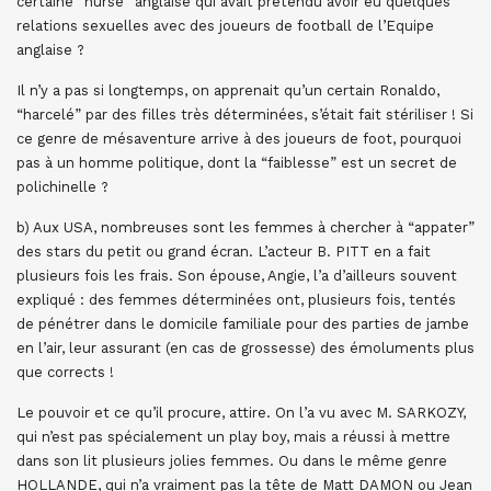
certaine “nurse” anglaise qui avait prétendu avoir eu quelques
relations sexuelles avec des joueurs de football de l’Equipe
anglaise ?
Il n’y a pas si longtemps, on apprenait qu’un certain Ronaldo,
“harcelé” par des filles très déterminées, s’était fait stériliser ! Si
ce genre de mésaventure arrive à des joueurs de foot, pourquoi
pas à un homme politique, dont la “faiblesse” est un secret de
polichinelle ?
b) Aux USA, nombreuses sont les femmes à chercher à “appater”
des stars du petit ou grand écran. L’acteur B. PITT en a fait
plusieurs fois les frais. Son épouse, Angie, l’a d’ailleurs souvent
expliqué : des femmes déterminées ont, plusieurs fois, tentés
de pénétrer dans le domicile familiale pour des parties de jambe
en l’air, leur assurant (en cas de grossesse) des émoluments plus
que corrects !
Le pouvoir et ce qu’il procure, attire. On l’a vu avec M. SARKOZY,
qui n’est pas spécialement un play boy, mais a réussi à mettre
dans son lit plusieurs jolies femmes. Ou dans le même genre
HOLLANDE, qui n’a vraiment pas la tête de Matt DAMON ou Jean