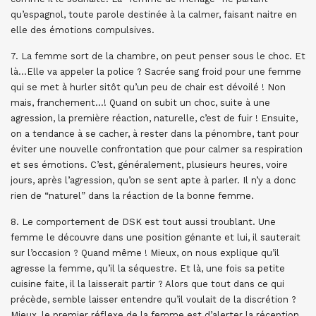
qu’espagnol, toute parole destinée à la calmer, faisant naitre en
elle des émotions compulsives.
7. La femme sort de la chambre, on peut penser sous le choc. Et
là…Elle va appeler la police ? Sacrée sang froid pour une femme
qui se met à hurler sitôt qu’un peu de chair est dévoilé ! Non
mais, franchement…! Quand on subit un choc, suite à une
agression, la première réaction, naturelle, c’est de fuir ! Ensuite,
on a tendance à se cacher, à rester dans la pénombre, tant pour
éviter une nouvelle confrontation que pour calmer sa respiration
et ses émotions. C’est, généralement, plusieurs heures, voire
jours, après l’agression, qu’on se sent apte à parler. Il n’y a donc
rien de “naturel” dans la réaction de la bonne femme.
8. Le comportement de DSK est tout aussi troublant. Une
femme le découvre dans une position génante et lui, il sauterait
sur l’occasion ? Quand même ! Mieux, on nous explique qu’il
agresse la femme, qu’il la séquestre. Et là, une fois sa petite
cuisine faite, il la laisserait partir ? Alors que tout dans ce qui
précède, semble laisser entendre qu’il voulait de la discrétion ?
Mieux, le premier réflexe de la femme est d’alerter la réception