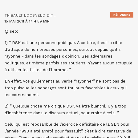
RÉPONDRE
THIBAULT LOOSVELD
DIT :
15 MAI 2011 À 17 H 59 MIN
@ seb:
1) ” DSK est une personne publique. A ce titre, il est la cible
d’attaque de nombreuses personnes, surtout depuis qu’il «
rayonne » dans les sondages d’opinion. Ses adversaires
politiques, et même parfois ses soutiens, n’ayant aucun scrupule
à utiliser les failles de l’homme. ”
En effet, vos guillements au verbe “rayonner” ne sont pas de
trop puisque les sondages sont toujours favorables à ceux qui
les commandent.
2) ” Quelque chose me dit que DSK va être blanchi. Il y a trop
d’incohérence dans le discours actuel, pour croire à cela. ”
Celui qui est reposanble de l’exercice déficitaire de la SLN pour
l’année 1998 a été arrêté pour “assault”, c’est à dire tentative de
crime. Etant le possible candidat du parti socialiste pour 2012, il