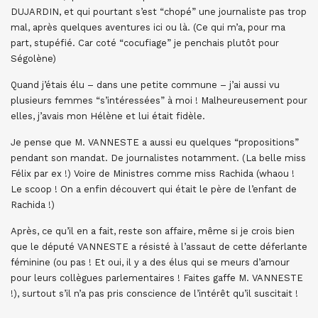
DUJARDIN, et qui pourtant s’est “chopé” une journaliste pas trop
mal, après quelques aventures ici ou là. (Ce qui m’a, pour ma
part, stupéfié. Car coté “cocufiage” je penchais plutôt pour
Ségolène)
Quand j’étais élu – dans une petite commune – j’ai aussi vu
plusieurs femmes “s’intéressées” à moi ! Malheureusement pour
elles, j’avais mon Hélène et lui était fidèle.
Je pense que M. VANNESTE a aussi eu quelques “propositions”
pendant son mandat. De journalistes notamment. (La belle miss
Félix par ex !) Voire de Ministres comme miss Rachida (whaou !
Le scoop ! On a enfin découvert qui était le père de l’enfant de
Rachida !)
Après, ce qu’il en a fait, reste son affaire, même si je crois bien
que le député VANNESTE a résisté à l’assaut de cette déferlante
féminine (ou pas ! Et oui, il y a des élus qui se meurs d’amour
pour leurs collègues parlementaires ! Faites gaffe M. VANNESTE
!), surtout s’il n’a pas pris conscience de l’intérêt qu’il suscitait !