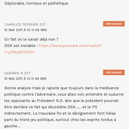
Déplorable, honteux et pathétique
RÉPONDRE
CHARLES TEISSIER
DIT :
15 MAI 2011 À 10 H 58 MIN
En fait on le savait déjà non ?
DSK est instable :
https://www.youtube.com/watch?
v=y59ua5D2G0o
RÉPONDRE
GERARD R
DIT :
15 MAI 2011 À 12 H 48 MIN
Bonne analyse mais je rajoute que toujours dans la médisance
politique contre l’adversaire, vous allez voir, entendre et susurrer
les opposants au Président N.S. dire que le président pourrait
être derrière ce fait qui discrédite DSK….. et le PS
indirectement. La mauvaise foi et le dénigrement font hélas
parti du triste jeu politique, surtout chez les esprits tordus à
gauche…