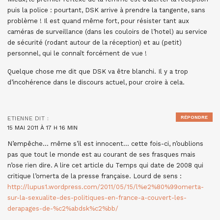
puis la police : pourtant, DSK arrive à prendre la tangente, sans
problème ! Il est quand même fort, pour résister tant aux
caméras de surveillance (dans les couloirs de l’hotel) au service
de sécurité (rodant autour de la réception) et au (petit)
personnel, qui le connaît forcément de vue !
Quelque chose me dit que DSK va être blanchi. Il y a trop
d’incohérence dans le discours actuel, pour croire à cela.
RÉPONDRE
ETIENNE
DIT :
15 MAI 2011 À 17 H 16 MIN
N’empêche… même s’il est innocent… cette fois-ci, n’oublions
pas que tout le monde est au courant de ses frasques mais
n’ose rien dire. A lire cet article du Temps qui date de 2008 qui
critique l’omerta de la presse française. Lourd de sens :
http://lupus1.wordpress.com/2011/05/15/l%e2%80%99omerta-
sur-la-sexualite-des-politiques-en-france-a-couvert-les-
derapages-de-%c2%abdsk%c2%bb/