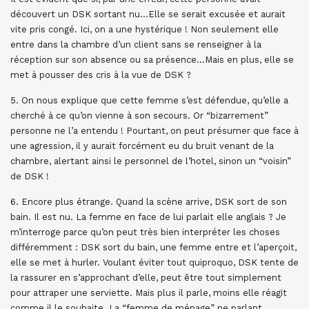
découvert un DSK sortant nu…Elle se serait excusée et aurait
vite pris congé. Ici, on a une hystérique ! Non seulement elle
entre dans la chambre d’un client sans se renseigner à la
réception sur son absence ou sa présence…Mais en plus, elle se
met à pousser des cris à la vue de DSK ?
5. On nous explique que cette femme s’est défendue, qu’elle a
cherché à ce qu’on vienne à son secours. Or “bizarrement”
personne ne l’a entendu ! Pourtant, on peut présumer que face à
une agression, il y aurait forcément eu du bruit venant de la
chambre, alertant ainsi le personnel de l’hotel, sinon un “voisin”
de DSK !
6. Encore plus étrange. Quand la scène arrive, DSK sort de son
bain. Il est nu. La femme en face de lui parlait elle anglais ? Je
m’interroge parce qu’on peut très bien interpréter les choses
différemment : DSK sort du bain, une femme entre et l’aperçoit,
elle se met à hurler. Voulant éviter tout quiproquo, DSK tente de
la rassurer en s’approchant d’elle, peut être tout simplement
pour attraper une serviette. Mais plus il parle, moins elle réagit
comme il le souhaite. La “femme de ménage” ne parlant