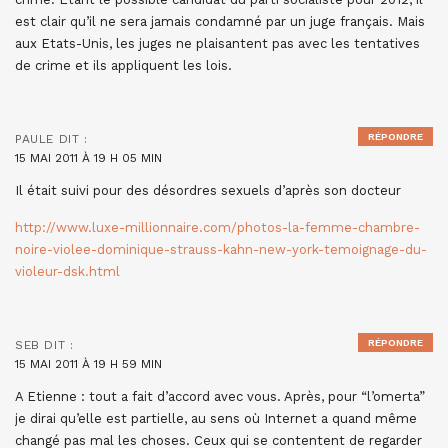
est clair qu’il ne sera jamais condamné par un juge français. Mais
aux Etats-Unis, les juges ne plaisantent pas avec les tentatives
de crime et ils appliquent les lois.
RÉPONDRE
PAULE
DIT :
15 MAI 2011 À 19 H 05 MIN
Il était suivi pour des désordres sexuels d’après son docteur
http://www.luxe-millionnaire.com/photos-la-femme-chambre-
noire-violee-dominique-strauss-kahn-new-york-temoignage-du-
violeur-dsk.html
RÉPONDRE
SEB
DIT :
15 MAI 2011 À 19 H 59 MIN
A Etienne : tout a fait d’accord avec vous. Après, pour “l’omerta”
je dirai qu’elle est partielle, au sens où Internet a quand même
changé pas mal les choses. Ceux qui se contentent de regarder