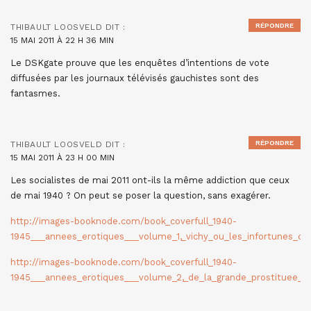
RÉPONDRE
THIBAULT LOOSVELD
DIT :
15 MAI 2011 À 22 H 36 MIN
Le DSKgate prouve que les enquêtes d’intentions de vote
diffusées par les journaux télévisés gauchistes sont des
fantasmes.
RÉPONDRE
THIBAULT LOOSVELD
DIT :
15 MAI 2011 À 23 H 00 MIN
Les socialistes de mai 2011 ont-ils la même addiction que ceux
de mai 1940 ? On peut se poser la question, sans exagérer.
http://images-booknode.com/book_coverfull_1940-
1945___annees_erotiques___volume_1,_vichy_ou_les_infortunes_de
http://images-booknode.com/book_coverfull_1940-
1945___annees_erotiques___volume_2,_de_la_grande_prostituee_