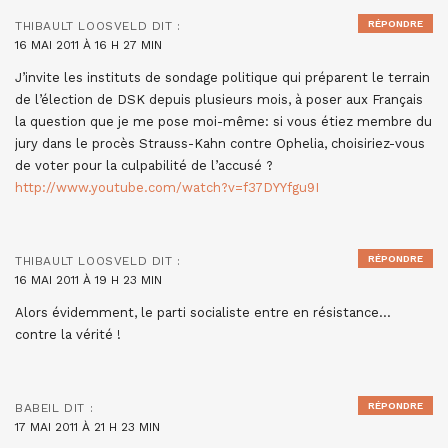
RÉPONDRE
THIBAULT LOOSVELD
DIT :
16 MAI 2011 À 16 H 27 MIN
J’invite les instituts de sondage politique qui préparent le terrain
de l’élection de DSK depuis plusieurs mois, à poser aux Français
la question que je me pose moi-même: si vous étiez membre du
jury dans le procès Strauss-Kahn contre Ophelia, choisiriez-vous
de voter pour la culpabilité de l’accusé ?
http://www.youtube.com/watch?v=f37DYYfgu9I
RÉPONDRE
THIBAULT LOOSVELD
DIT :
16 MAI 2011 À 19 H 23 MIN
Alors évidemment, le parti socialiste entre en résistance…
contre la vérité !
RÉPONDRE
BABEIL
DIT :
17 MAI 2011 À 21 H 23 MIN