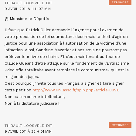
RÉPONDRE
THIBAULT LOOSVELD
DIT :
9 AVRIL 2011 À 11 H 07 MIN
@ Monsieur le Député:
Il faut que Patrick Ollier demande l’urgence pour l’examen de
votre proposition de loi soumettant désormais le droit d’agir en
justice pour une association à l’autorisation de la victime d’une
infraction. Ainsi, Sandrine Mazetier et ses amis ne pourront pas
prélever leur livre de chaire. Et c’est maintenant au tour de
Claude Guéant d’être attaqué sur le fondement de l’antiracisme
-idéolofie totalitaire ayant remplacé le communisme- qui est la
religion des juges.
C’est pourquoi j’invite tous les Français à signer et faire signer
cette pétition
http://www.uni.asso.fr/spip.php?article10091
.
Non au terrorisme intellectuel,
Non à la dictature judiciaire !
RÉPONDRE
THIBAULT LOOSVELD
DIT :
9 AVRIL 2011 À 22 H 01 MIN